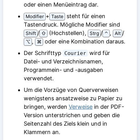
oder einen Menüeintrag dar.
⁠+⁠
steht für einen
Modifier
Taste
Tastendruck. Mögliche Modifier sind
/
(Hochstellen),
/
,
/
Shift
⇧
Strg
⌃
Alt
,
oder eine Kombination daraus.
⌥
⌘
Der Schrifttyp
wird für
Courier
Datei- und Verzeichnisnamen,
Programmein- und -ausgaben
verwendet.
Um die Vorzüge von Querverweisen
wenigstens ansatzweise zu Papier zu
bringen, werden
Verweise
in der PDF-
Version unterstrichen und geben die
Seitenzahl des Ziels klein und in
Klammern an.