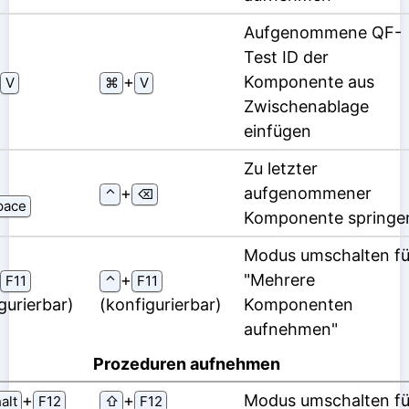
Aufgenommene QF-
Test ID der
⁠+⁠
Komponente aus
V
⌘
V
Zwischenablage
einfügen
Zu letzter
⁠+⁠
aufgenommener
⌃
⌫
pace
Komponente springe
Modus umschalten fü
⁠+⁠
"Mehrere
F11
⌃
F11
gurierbar)
(konfigurierbar)
Komponenten
aufnehmen"
Prozeduren aufnehmen
⁠+⁠
⁠+⁠
Modus umschalten fü
alt
F12
⇧
F12