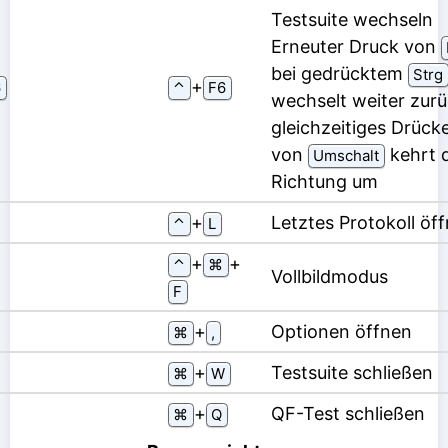
Testsuite wechseln
Erneuter Druck von
bei gedrücktem
Strg
⁠+⁠
6
⌃
F6
wechselt weiter zurü
gleichzeitiges Drück
von
kehrt d
Umschalt
Richtung um
⁠+⁠
Letztes Protokoll öf
⌃
L
⁠+⁠
⁠+⁠
⌃
⌘
Vollbildmodus
F
⁠+⁠
Optionen öffnen
⌘
,
⁠+⁠
Testsuite schließen
⌘
W
⁠+⁠
QF-Test schließen
⌘
Q