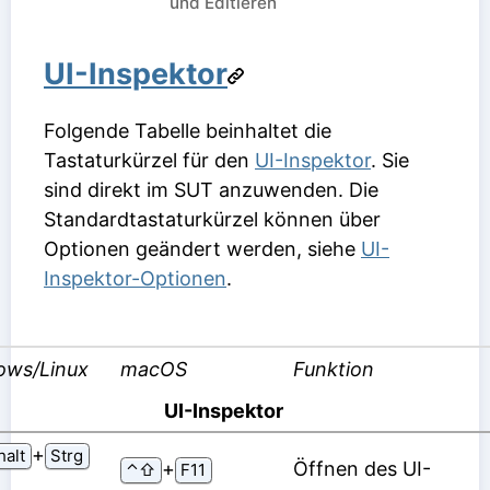
und Editieren
UI-Inspektor
Folgende Tabelle beinhaltet die
Tastaturkürzel für den
UI-Inspektor
. Sie
sind direkt im SUT anzuwenden. Die
Standardtastaturkürzel können über
Optionen geändert werden, siehe
UI-
Inspektor-Optionen
.
ows/Linux
macOS
Funktion
UI-Inspektor
⁠+⁠
alt
Strg
⁠+⁠
Öffnen des UI-
⌃⇧
F11