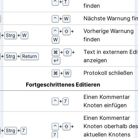
⁠+⁠
⌃
T
finden
⁠+⁠
Nächste Warnung fi
⌃
W
⁠+⁠
⁠+⁠
Vorherige Warnung
⌃
⇧
⁠+⁠
⁠+⁠
Strg
W
finden
W
⁠+⁠
⁠+⁠
Text in externem Edi
⌘
⇧
⁠+⁠
⁠+⁠
Strg
Return
anzeigen
↩
⁠+⁠
Protokoll schließen
⌘
W
Fortgeschrittenes Editieren
Einen Kommentar
⁠+⁠
⌃
7
Knoten einfügen
Einen Kommentar
⁠+⁠
⁠+⁠
Knoten oberhalb des
⌃
⇧
⁠+⁠
⁠+⁠
Strg
7
aktuellen Knotens
7