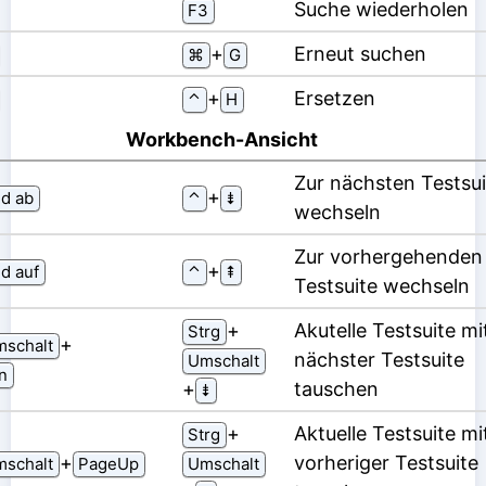
Suche wiederholen
F3
⁠+⁠
Erneut suchen
⌘
G
⁠+⁠
Ersetzen
⌃
H
Workbench-Ansicht
Zur nächsten Testsui
⁠+⁠
ld ab
⌃
⇟
wechseln
Zur vorhergehenden
⁠+⁠
ld auf
⌃
⇞
Testsuite wechseln
⁠+⁠
Akutelle Testsuite mi
Strg
⁠+⁠
schalt
nächster Testsuite
Umschalt
n
⁠+⁠
tauschen
⇟
⁠+⁠
Aktuelle Testsuite mi
Strg
⁠+⁠
vorheriger Testsuite
schalt
PageUp
Umschalt