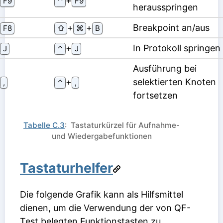
⁠+⁠
F9
⌃
F9
herausspringen
⁠+⁠
⁠+⁠
Breakpoint an/aus
F8
⇧
⌘
B
⁠+⁠
In Protokoll springen
J
⌃
J
Ausführung bei
⁠+⁠
selektierten Knoten
,
⌃
,
fortsetzen
Tabelle C.3
: Tastaturkürzel für Aufnahme-
und Wiedergabefunktionen
Tastaturhelfer
Die folgende Grafik kann als Hilfsmittel
dienen, um die Verwendung der von QF-
Test belegten Funktionstasten zu