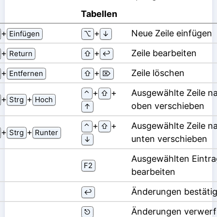
Tabellen
⁠+⁠
⁠+⁠
Neue Zeile einfügen
Einfügen
⌥
↓
⁠+⁠
⁠+⁠
Zeile bearbeiten
Return
⇧
↩
⁠+⁠
⁠+⁠
Zeile löschen
Entfernen
⇧
⌦
⁠+⁠
⁠+⁠
Ausgewählte Zeile n
⌃
⇧
⁠+⁠
⁠+⁠
Strg
Hoch
oben verschieben
↑
⁠+⁠
⁠+⁠
Ausgewählte Zeile n
⌃
⇧
⁠+⁠
⁠+⁠
Strg
Runter
unten verschieben
↓
Ausgewählten Eintra
F2
bearbeiten
Änderungen bestäti
↩
Änderungen verwerf
⎋