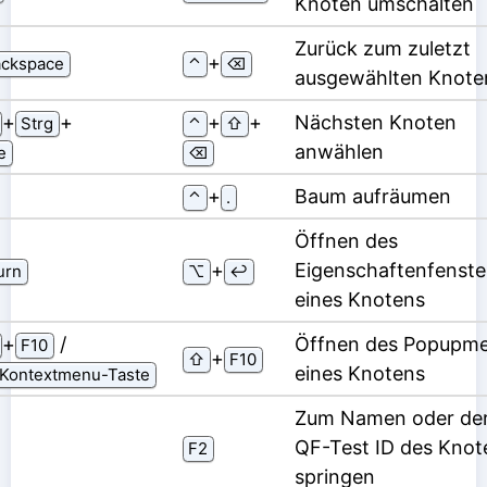
Knoten umschalten
Zurück zum zuletzt
⁠+⁠
ckspace
⌃
⌫
ausgewählten Knote
⁠+⁠
⁠+⁠
⁠+⁠
⁠+⁠
Nächsten Knoten
Strg
⌃
⇧
anwählen
e
⌫
⁠+⁠
Baum aufräumen
⌃
.
Öffnen des
⁠+⁠
Eigenschaftenfenste
urn
⌥
↩
eines Knotens
⁠+⁠
/
Öffnen des Popupm
F10
⁠+⁠
⇧
F10
eines Knotens
Kontextmenu-Taste
Zum Namen oder de
QF-Test ID des Knot
F2
springen