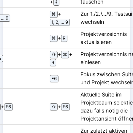
⁠+⁠
tauschen
⇞
⁠+⁠
Zur 1./2./.../9. Testsui
⌘
 ... 9
wechseln
1, 2, ... 9
Projektverzeichnis
⁠+⁠
⌘
R
aktualisieren
⁠+⁠
⁠+⁠
Projektverzeichnis n
⇧
⌘
5
einlesen
R
Fokus zwischen Suit
F6
und Projekt wechsel
Aktuelle Suite im
Projektbaum selektie
⁠+⁠
⁠+⁠
F6
⇧
F6
dazu falls nötig die
Projektansicht öffne
Zur zuletzt aktiven