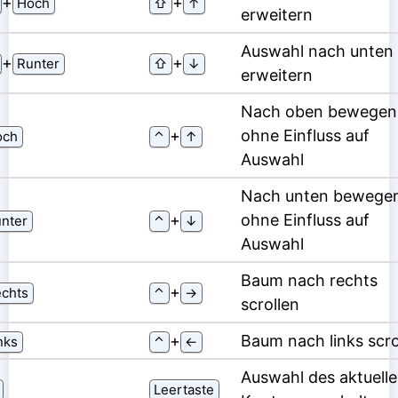
⁠+⁠
⁠+⁠
Hoch
⇧
↑
erweitern
Auswahl nach unten
⁠+⁠
⁠+⁠
Runter
⇧
↓
erweitern
Nach oben bewegen
⁠+⁠
ohne Einfluss auf
och
⌃
↑
Auswahl
Nach unten bewegen
⁠+⁠
ohne Einfluss auf
nter
⌃
↓
Auswahl
Baum nach rechts
⁠+⁠
chts
⌃
→
scrollen
⁠+⁠
Baum nach links scro
nks
⌃
←
Auswahl des aktuell
Leertaste