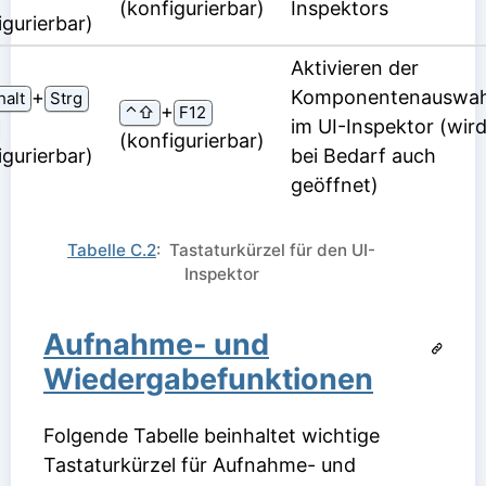
(konfigurierbar)
Inspektors
igurierbar)
Aktivieren der
⁠+⁠
Komponentenauswah
alt
Strg
⁠+⁠
⌃⇧
F12
im UI-Inspektor (wir
(konfigurierbar)
igurierbar)
bei Bedarf auch
geöffnet)
Tabelle C.2
: Tastaturkürzel für den UI-
Inspektor
Aufnahme- und
Wiedergabefunktionen
Folgende Tabelle beinhaltet wichtige
Tastaturkürzel für Aufnahme- und