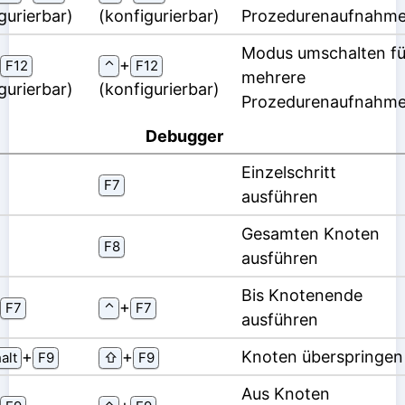
gurierbar)
(konfigurierbar)
Prozedurenaufnahm
Modus umschalten fü
⁠+⁠
F12
⌃
F12
mehrere
gurierbar)
(konfigurierbar)
Prozedurenaufnahm
Debugger
Einzelschritt
F7
ausführen
Gesamten Knoten
F8
ausführen
Bis Knotenende
⁠+⁠
F7
⌃
F7
ausführen
⁠+⁠
⁠+⁠
Knoten überspringen
alt
F9
⇧
F9
Aus Knoten