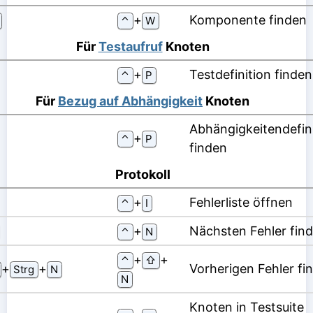
⁠+⁠
Komponente finden
⌃
W
Für
Testaufruf
Knoten
⁠+⁠
Testdefinition finden
⌃
P
Für
Bezug auf Abhängigkeit
Knoten
Abhängigkeitendefini
⁠+⁠
⌃
P
finden
Protokoll
⁠+⁠
Fehlerliste öffnen
⌃
I
⁠+⁠
Nächsten Fehler fin
⌃
N
⁠+⁠
⁠+⁠
⌃
⇧
⁠+⁠
⁠+⁠
Vorherigen Fehler fi
Strg
N
N
Knoten in Testsuite