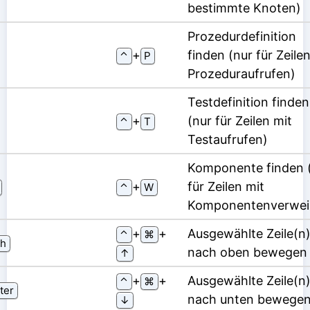
bestimmte Knoten)
Prozedurdefinition
⁠+⁠
finden (nur für Zeile
⌃
P
Prozeduraufrufen)
Testdefinition finden
⁠+⁠
(nur für Zeilen mit
⌃
T
Testaufrufen)
Komponente finden 
⁠+⁠
für Zeilen mit
⌃
W
Komponentenverwei
⁠+⁠
⁠+⁠
Ausgewählte Zeile(n
⌃
⌘
h
nach oben bewegen
↑
⁠+⁠
⁠+⁠
Ausgewählte Zeile(n
⌃
⌘
ter
nach unten bewege
↓