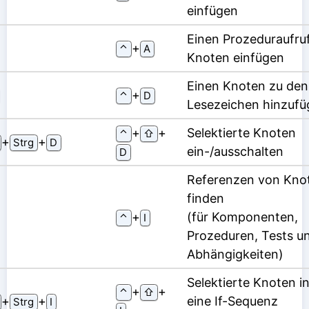
einfügen
Einen Prozeduraufru
⁠+⁠
⌃
A
Knoten einfügen
Einen Knoten zu den
⁠+⁠
⌃
D
Lesezeichen hinzufü
⁠+⁠
⁠+⁠
Selektierte Knoten
⌃
⇧
⁠+⁠
⁠+⁠
Strg
D
ein-/ausschalten
D
Referenzen von Kno
finden
⁠+⁠
(für Komponenten,
⌃
I
Prozeduren, Tests u
Abhängigkeiten)
Selektierte Knoten i
⁠+⁠
⁠+⁠
⌃
⇧
⁠+⁠
⁠+⁠
eine If-Sequenz
Strg
I