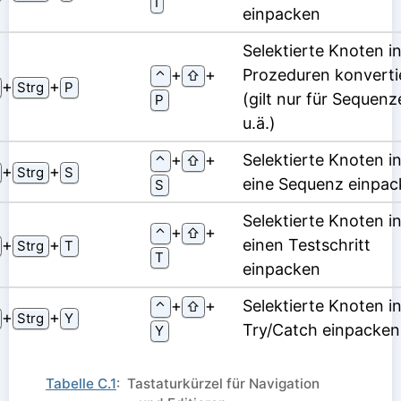
I
einpacken
Selektierte Knoten i
⁠+⁠
⁠+⁠
Prozeduren konverti
⌃
⇧
⁠+⁠
⁠+⁠
Strg
P
(gilt nur für Sequenz
P
u.ä.)
⁠+⁠
⁠+⁠
Selektierte Knoten i
⌃
⇧
⁠+⁠
⁠+⁠
Strg
S
eine Sequenz einpac
S
Selektierte Knoten i
⁠+⁠
⁠+⁠
⌃
⇧
⁠+⁠
⁠+⁠
einen Testschritt
Strg
T
T
einpacken
⁠+⁠
⁠+⁠
Selektierte Knoten in
⌃
⇧
⁠+⁠
⁠+⁠
Strg
Y
Try/Catch einpacken
Y
Tabelle C.1
: Tastaturkürzel für Navigation