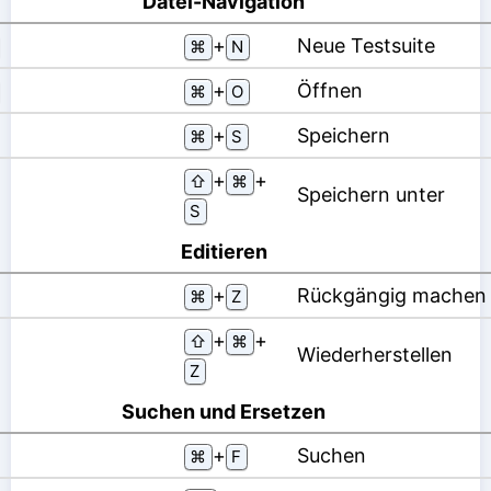
Datei-Navigation
⁠+⁠
Neue Testsuite
⌘
N
⁠+⁠
Öffnen
⌘
O
⁠+⁠
Speichern
⌘
S
⁠+⁠
⁠+⁠
⇧
⌘
Speichern unter
S
Editieren
⁠+⁠
Rückgängig machen
⌘
Z
⁠+⁠
⁠+⁠
⇧
⌘
Wiederherstellen
Z
Suchen und Ersetzen
⁠+⁠
Suchen
⌘
F