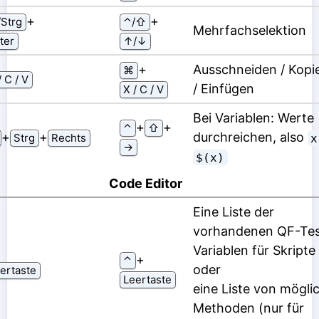
⁠+⁠
⁠+⁠
Strg
⌃/⇧
Mehrfachselektion
ter
↑/↓
⁠+⁠
Ausschneiden / Kopi
⌘
/ C / V
/ Einfügen
X / C / V
Bei Variablen: Werte
⁠+⁠
⁠+⁠
⌃
⇧
⁠+⁠
⁠+⁠
durchreichen, also
Strg
Rechts
x
→
$(x)
Code Editor
Eine Liste der
vorhandenen QF-Tes
Variablen für Skripte
⁠+⁠
⌃
oder
ertaste
Leertaste
eine Liste von mögli
Methoden (nur für