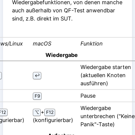
Wiedergabefunktionen, von denen manche
auch außerhalb von QF-Test anwendbar
sind, z.B. direkt im SUT.
ws/Linux
macOS
Funktion
Wiedergabe
Wiedergabe starten
(aktuellen Knoten
n
↩
ausführen)
Pause
F9
Wiedergabe
⁠+⁠
F12
⌥
F12
unterbrechen ("Keine
gurierbar)
(konfigurierbar)
Panik"-Taste)