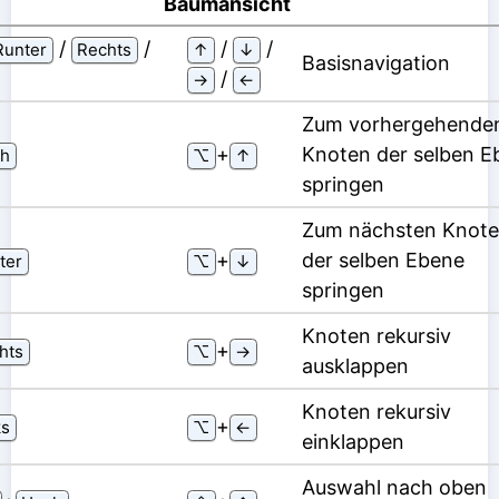
Baumansicht
/
/
/
/
Runter
Rechts
↑
↓
Basisnavigation
/
→
←
Zum vorhergehende
⁠+⁠
Knoten der selben E
h
⌥
↑
springen
Zum nächsten Knot
⁠+⁠
der selben Ebene
ter
⌥
↓
springen
Knoten rekursiv
⁠+⁠
hts
⌥
→
ausklappen
Knoten rekursiv
⁠+⁠
ks
⌥
←
einklappen
Auswahl nach oben