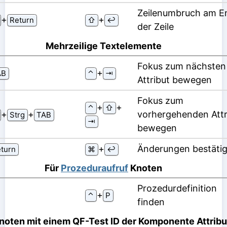
Zeilenumbruch am E
⁠+⁠
⁠+⁠
Return
⇧
↩
der Zeile
Mehrzeilige Textelemente
Fokus zum nächsten
⁠+⁠
AB
⌃
⇥
Attribut bewegen
Fokus zum
⁠+⁠
⁠+⁠
⌃
⇧
⁠+⁠
⁠+⁠
vorhergehenden Attr
Strg
TAB
⇥
bewegen
⁠+⁠
Änderungen bestäti
turn
⌘
↩
Für
Prozeduraufruf
Knoten
Prozedurdefinition
⁠+⁠
⌃
P
finden
Knoten mit einem
QF-Test ID der Komponente
Attribu