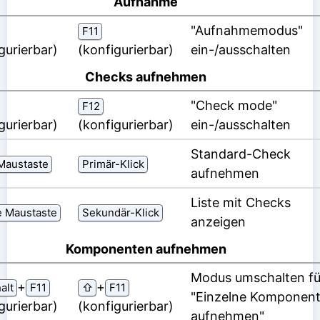
Aufnahme
"Aufnahmemodus"
F11
gurierbar)
(konfigurierbar)
ein-/ausschalten
Checks aufnehmen
"Check mode"
F12
gurierbar)
(konfigurierbar)
ein-/ausschalten
Standard-Check
Maustaste
Primär-Klick
aufnehmen
Liste mit Checks
e Maustaste
Sekundär-Klick
anzeigen
Komponenten aufnehmen
Modus umschalten fü
⁠+⁠
⁠+⁠
alt
F11
⇧
F11
"Einzelne Komponen
gurierbar)
(konfigurierbar)
aufnehmen"