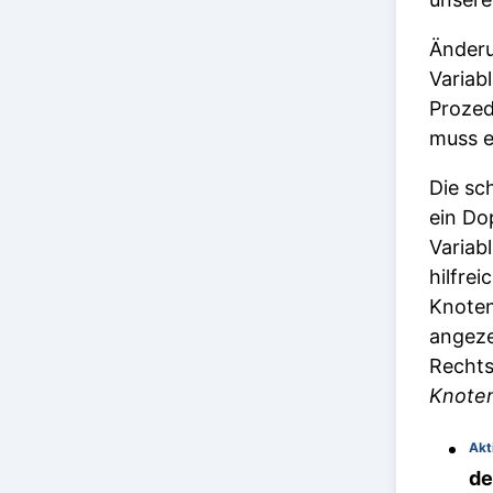
Änderu
Variab
Prozed
muss e
Die sc
ein Dop
Variab
hilfre
Knoten
angeze
Rechts
Knoten
Akt
de