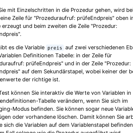
ie mit Einzelschritten in die Prozedur gehen, wird b
 eine Zeile für "Prozeduraufruf: prüfeEndpreis" oben i
e erzeugt und beim zweiten die Zeile "Prozedur:
ndpreis".
ibt es die Variable
auf zwei verschiedenen E
preis
Variablen Definitionen Tabelle: in der Zeile für
duraufruf: prüfeEndpreis" und in der Zeile "Prozedur:
ndpreis" auf dem Sekundärstapel, wobei keiner der b
enwerte der richtige ist.
Test können Sie interaktiv die Werte von Variablen in
lendefinitionen-Tabelle verändern, wenn Sie sich im
ing-Modus befinden. Sie können sogar neue Variabl
ügen oder vorhandene löschen. Damit können Sie arb
e sich die Variablen auf dem Variablenstapel befinden,
m Fall solange wie die Prozedur ausgeführt wird.