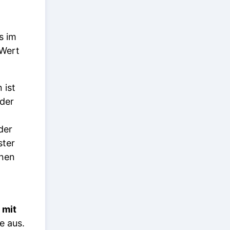
s im
 Wert
 ist
 der
der
ster
inen
 mit
e aus.