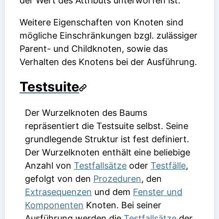
der Wert des Attributs unterworfen ist.
Weitere Eigenschaften von Knoten sind
mögliche Einschränkungen bzgl. zulässiger
Parent- und Childknoten, sowie das
Verhalten des Knotens bei der Ausführung.
Testsuite
Der Wurzelknoten des Baums
repräsentiert die Testsuite selbst. Seine
grundlegende Struktur ist fest definiert.
Der Wurzelknoten enthält eine beliebige
Anzahl von
Testfallsätze
oder
Testfälle
,
gefolgt von den
Prozeduren
, den
Extrasequenzen
und dem
Fenster und
Komponenten
Knoten. Bei seiner
Ausführung werden die
Testfallsätze
der