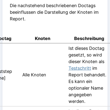
Die nachstehend beschriebenen Doctags
beeinflussen die Darstellung der Knoten im
Report.
octag
Knoten
Beschreibung
Ist dieses Doctag
gesetzt, so wird
dieser Knoten als
Testschritt
im
ststep
Alle Knoten
Report behandelt.
me]
Es kann ein
optionaler Name
angegeben
werden.