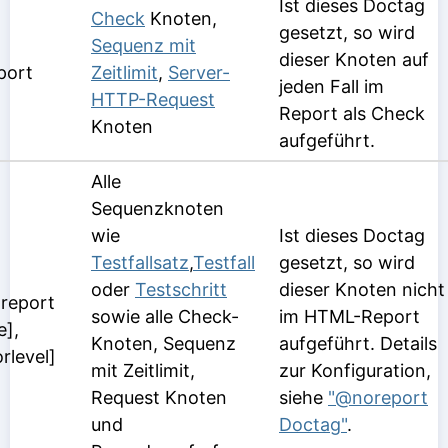
Ist dieses Doctag
Check
Knoten,
gesetzt, so wird
Sequenz mit
dieser Knoten auf
port
Zeitlimit
,
Server-
jeden Fall im
HTTP-Request
Report als Check
Knoten
aufgeführt.
Alle
Sequenzknoten
wie
Ist dieses Doctag
Testfallsatz
,
Testfall
gesetzt, so wird
oder
Testschritt
dieser Knoten nicht
report
sowie alle Check-
im HTML-Report
e],
Knoten, Sequenz
aufgeführt. Details
orlevel]
mit Zeitlimit,
zur Konfiguration,
Request Knoten
siehe
"@noreport
und
Doctag"
.