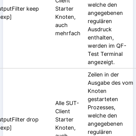
Client
welche den
tputFilter keep
Starter
angegebenen
gexp]
Knoten,
regulären
auch
Ausdruck
mehrfach
enthalten,
werden im QF-
Test Terminal
angezeigt.
Zeilen in der
Ausgabe des vom
Knoten
gestarteten
Alle SUT-
Prozesses,
Client
welche den
tputFilter drop
Starter
angegebenen
gexp]
Knoten,
regulären
auch