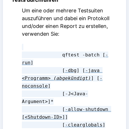
Um eine oder mehrere Testsuiten
auszuführen und dabei ein Protokoll
und/oder einen Report zu erstellen,
verwenden Sie:
              qftest -batch [
-
run
]

              [
-dbg
] [
-java 
<Programm>
(abgekündigt)
] [
-
noconsole
]

              [-J<Java-
Argument>]*

              [
-allow-shutdown 
[<Shutdown-ID>]
]

              [
-clearglobals
]
