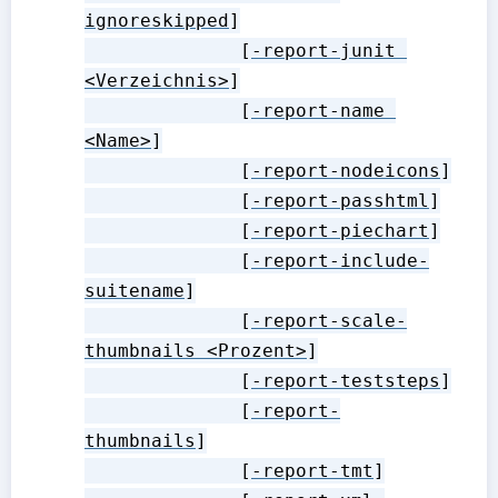
ignoreskipped
]

              [
-report-junit 
<Verzeichnis>
]

              [
-report-name 
<Name>
]

              [
-report-nodeicons
]

              [
-report-passhtml
]

              [
-report-piechart
]

              [
-report-include-
suitename
]

              [
-report-scale-
thumbnails <Prozent>
]

              [
-report-teststeps
]

              [
-report-
thumbnails
]

              [
-report-tmt
]
