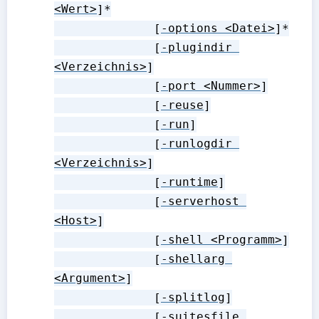
<Wert>
]*

              [
-options <Datei>
]*

              [
-plugindir 
<Verzeichnis>
]

              [
-port <Nummer>
]

              [
-reuse
]

              [
-run
]

              [
-runlogdir 
<Verzeichnis>
]

              [
-runtime
]

              [
-serverhost 
<Host>
]

              [
-shell <Programm>
]

              [
-shellarg 
<Argument>
]

              [
-splitlog
]

              [
-suitesfile 