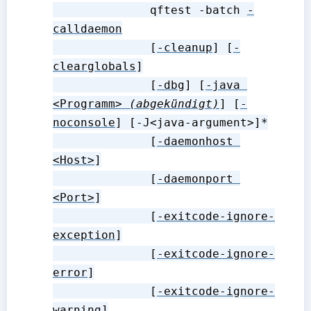
              qftest -batch 
-
calldaemon
              [
-cleanup
] [
-
clearglobals
]

              [
-dbg
] [
-java 
<Programm>
(abgekündigt)
] [
-
noconsole
] [-J<java-argument>]*

              [
-daemonhost 
<Host>
]

              [
-daemonport 
<Port>
]

              [
-exitcode-ignore-
exception
]

              [
-exitcode-ignore-
error
]

              [
-exitcode-ignore-
warning
]
