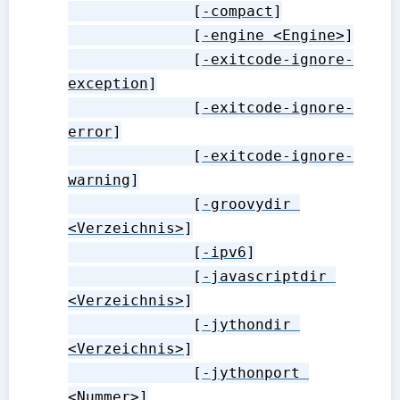
              [
-compact
]

              [
-engine <Engine>
]

              [
-exitcode-ignore-
exception
]

              [
-exitcode-ignore-
error
]

              [
-exitcode-ignore-
warning
]

              [
-groovydir 
<Verzeichnis>
]

              [
-ipv6
]

              [
-javascriptdir 
<Verzeichnis>
]

              [
-jythondir 
<Verzeichnis>
]

              [
-jythonport 
<Nummer>
]
