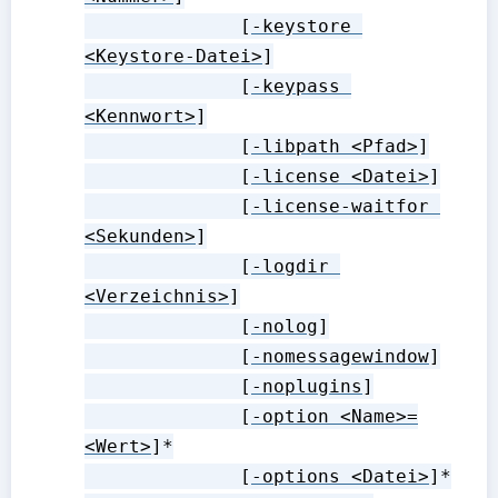
              [
-keystore 
<Keystore-Datei>
]

              [
-keypass 
<Kennwort>
]

              [
-libpath <Pfad>
]

              [
-license <Datei>
]

              [
-license-waitfor 
<Sekunden>
]

              [
-logdir 
<Verzeichnis>
]

              [
-nolog
]

              [
-nomessagewindow
]

              [
-noplugins
]

              [
-option <Name>=
<Wert>
]*

              [
-options <Datei>
]*
