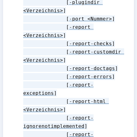
              [
-plugindir 
<Verzeichnis>
]

              [
-port <Nummer>
]

              [
-report 
<Verzeichnis>
]

              [
-report-checks
]

              [
-report-customdir 
<Verzeichnis>
]

              [
-report-doctags
]

              [
-report-errors
]

              [
-report-
exceptions
]

              [
-report-html 
<Verzeichnis>
]

              [
-report-
ignorenotimplemented
]

              [
-report-