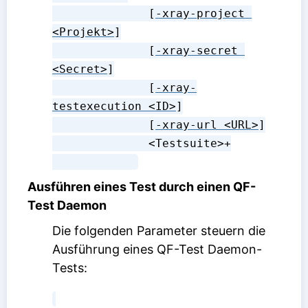
              [
-xray-project 
<Projekt>
]

              [
-xray-secret 
<Secret>
]

              [
-xray-
testexecution <ID>
]

              [
-xray-url <URL>
]

              <Testsuite>+

Ausführen eines Test durch einen QF-
Test Daemon
Die folgenden Parameter steuern die
Ausführung eines QF-Test Daemon-
Tests: