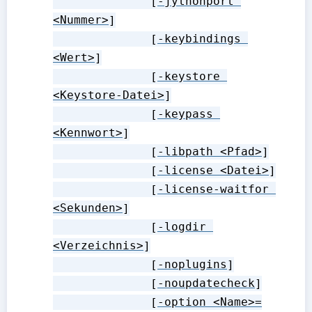
              [
-jythonport 
<Nummer>
]

              [
-keybindings 
<Wert>
]

              [
-keystore 
<Keystore-Datei>
]

              [
-keypass 
<Kennwort>
]

              [
-libpath <Pfad>
]

              [
-license <Datei>
]

              [
-license-waitfor 
<Sekunden>
]

              [
-logdir 
<Verzeichnis>
]

              [
-noplugins
]

              [
-noupdatecheck
]

              [
-option <Name>=