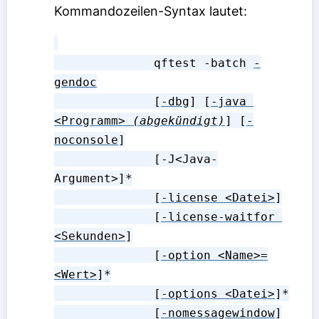
Kommandozeilen-Syntax lautet:
              qftest -batch 
-
gendoc
              [
-dbg
] [
-java 
<Programm>
(abgekündigt)
] [
-
noconsole
]

              [-J<Java-
Argument>]*

              [
-license <Datei>
]

              [
-license-waitfor 
<Sekunden>
]

              [
-option <Name>=
<Wert>
]*

              [
-options <Datei>
]*

              [
-nomessagewindow
]
