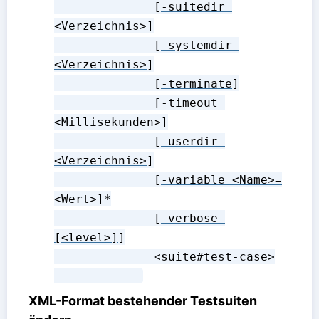
              [
-suitedir 
<Verzeichnis>
]

              [
-systemdir 
<Verzeichnis>
]

              [
-terminate
]

              [
-timeout 
<Millisekunden>
]

              [
-userdir 
<Verzeichnis>
]

              [
-variable <Name>=
<Wert>
]*

              [
-verbose 
[<level>]
]

              <suite#test-case>

XML-Format bestehender Testsuiten