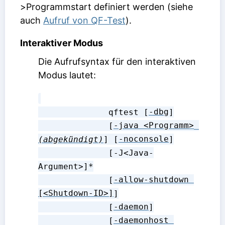
>Programmstart definiert werden (siehe
auch
Aufruf von QF-Test
).
Interaktiver Modus
Die Aufrufsyntax für den interaktiven
Modus lautet:
              qftest [
-dbg
]

              [
-java <Programm>
(abgekündigt)
] [
-noconsole
]

              [-J<Java-
Argument>]*

              [
-allow-shutdown 
[<Shutdown-ID>]
]

              [
-daemon
]

              [
-daemonhost 