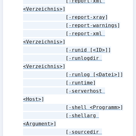
              [
-report-xml 
<Verzeichnis>
]

              [
-report-xray
]

              [
-report-warnings
]

              [
-report-xml 
<Verzeichnis>
]

              [
-runid [<ID>]
]

              [
-runlogdir 
<Verzeichnis>
]

              [
-runlog [<Datei>]
]

              [
-runtime
]

              [
-serverhost 
<Host>
]

              [
-shell <Programm>
]

              [
-shellarg 
<Argument>
]

              [
-sourcedir 