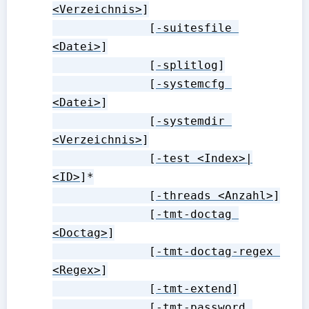
<Verzeichnis>
]

              [
-suitesfile 
<Datei>
]

              [
-splitlog
]

              [
-systemcfg 
<Datei>
]

              [
-systemdir 
<Verzeichnis>
]

              [
-test <Index>|
<ID>
]*

              [
-threads <Anzahl>
]

              [
-tmt-doctag 
<Doctag>
]

              [
-tmt-doctag-regex 
<Regex>
]

              [
-tmt-extend
]

              [
-tmt-password 