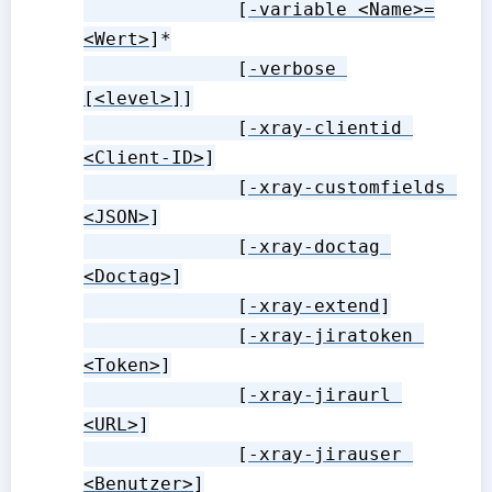
              [
-variable <Name>=
<Wert>
]*

              [
-verbose 
[<level>]
]

              [
-xray-clientid 
<Client-ID>
]

              [
-xray-customfields 
<JSON>
]

              [
-xray-doctag 
<Doctag>
]

              [
-xray-extend
]

              [
-xray-jiratoken 
<Token>
]

              [
-xray-jiraurl 
<URL>
]

              [
-xray-jirauser 
<Benutzer>
]
