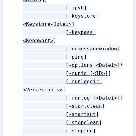
              [
-ipv6
]

              [
-keystore 
<Keystore-Datei>
]

              [
-keypass 
<Kennwort>
]

              [
-nomessagewindow
]

              [
-ping
]

              [
-options <Datei>
]*

              [
-runid [<ID>]
]

              [
-runlogdir 
<Verzeichnis>
]

              [
-runlog [<Datei>]
]

              [
-startclean
]

              [
-startsut
]

              [
-stopclean
]

              [
-stoprun
]
