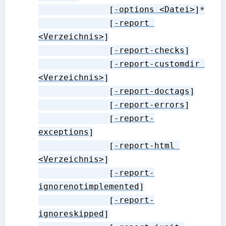
              [
-options <Datei>
]*

              [
-report 
<Verzeichnis>
]

              [
-report-checks
]

              [
-report-customdir 
<Verzeichnis>
]

              [
-report-doctags
]

              [
-report-errors
]

              [
-report-
exceptions
]

              [
-report-html 
<Verzeichnis>
]

              [
-report-
ignorenotimplemented
]

              [
-report-
ignoreskipped
]
