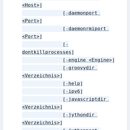
<Host>
]

              [
-daemonport 
<Port>
]

              [
-daemonrmiport 
<Port>
]

              [
-
dontkillprocesses
]

              [
-engine <Engine>
]

              [
-groovydir 
<Verzeichnis>
]

              [
-help
]

              [
-ipv6
]

              [
-javascriptdir 
<Verzeichnis>
]

              [
-jythondir 
<Verzeichnis>
]
