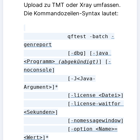
Upload zu TMT oder Xray umfassen.
Die Kommandozeilen-Syntax lautet:
              qftest -batch 
-
genreport
              [
-dbg
] [
-java 
<Programm>
(abgekündigt)
] [
-
noconsole
]

              [-J<Java-
Argument>]*

              [
-license <Datei>
]

              [
-license-waitfor 
<Sekunden>
]

              [
-nomessagewindow
]

              [
-option <Name>=
<Wert>
]*
