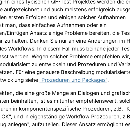
inn eines typischen QF-Test Projektes werden die e
te aufgezeichnet und auch meistens erfolgreich ausge
en ersten Erfolgen und einigen solcher Aufnahmen
t man, dass einfaches Aufnehmen oder ein
en/Einfügen Ansatz einige Probleme bereiten, die Tes
r zu halten. Denken Sie nur an eine Änderungen im 
des Workflows. In diesem Fall muss beinahe jeder Tes
sst werden. Wegen solcher Probleme empfehlen wir,
modularisiert zu entwickeln und Prozeduren und Vari
etzen. Für eine genauere Beschreibung modularisiert
twicklung siehe
"Prozeduren und Packages"
.
jekten, die eine große Menge an Dialogen und grafisc
ten beinhalten, ist es mitunter empfehlenswert, sol
uren in komponentenspezifische Prozeduren, z.B. "K
 OK", und in eigenständige Workflow Prozeduren, z.B
ug anlegen", aufzuteilen. Dieser Ansatz ermöglicht es