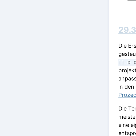
29.
Die Er
gesteu
11.0.
projek
anpass
in den
Proze
Die Te
meiste
eine e
entspr