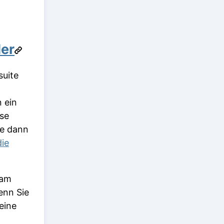
der
suite
n ein
ese
ie dann
die
 am
enn Sie
eine