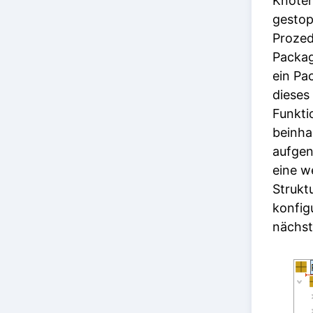
Knoten
gestop
Prozed
Packa
ein P
dieses
Funkti
beinha
aufge
eine w
Struktu
konfig
nächst