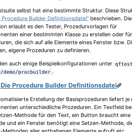
tsuite selbst hat eine bestimmte Struktur. Diese Struk
e Procedure Builder Definitionsdatei"
beschrieben. Die
tion erlaubt es den Tester, Prozedurvorlagen für
enten einer bestimmten Klasse zu erstellen oder fü
uren, die sich auf alle Elemente eines Fenster bzw. D
en, eigene Prozeduren zu definieren.
nden auch einige Beispielkonfigurationen unter
qftes
.
0/demo/procbuilder
1
Die Procedure Builder Definitionsdatei
tomatisierte Erstellung der Basisprozeduren liefert je
enten unterschiedliche Prozeduren. Ein Textfeld be
etzen-Methode für den Text, ein Button braucht eine
e und ein Fenster benötigt eine Setzen-Methode, di
-Methoden aller enthaltenen Elemente aufruft etc..