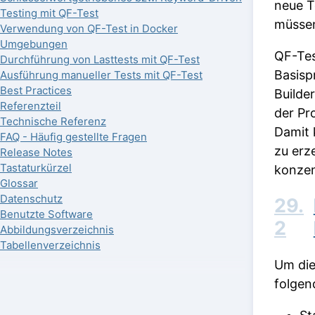
neue T
Testing mit QF-Test
müssen
Verwendung von QF-Test in Docker
Umgebungen
QF-Tes
Durchführung von Lasttests mit QF-Test
Basisp
Ausführung manueller Tests mit QF-Test
Best Practices
Builde
Referenzteil
der Pr
Technische Referenz
Damit 
FAQ - Häufig gestellte Fragen
zu erz
Release Notes
Tastaturkürzel
konzen
Glossar
Datenschutz
29.
Benutzte Software
2
Abbildungsverzeichnis
Tabellenverzeichnis
Um die
folgen