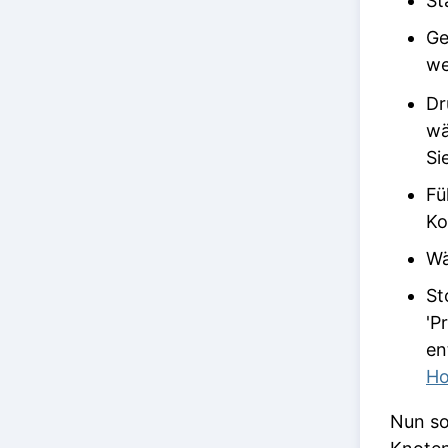
St
Ge
we
Dr
wä
Si
Fü
Ko
Wä
St
'P
en
Ho
Nun so