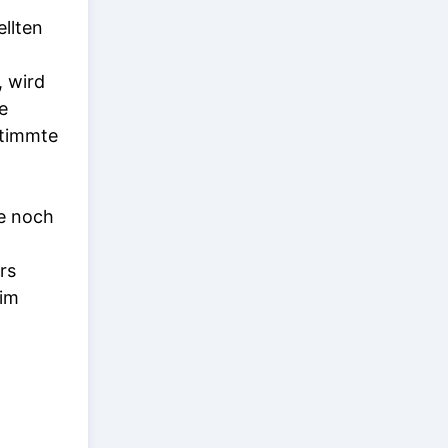
ellten
, wird
e
stimmte
e noch
rs
 im