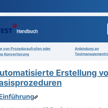
ren
Handbuch
 von Prozeduraufrufen oder
Anbindung an
Testmanagementto
he Konvertierung
utomatisierte Erstellung v
asisprozeduren
Einführung