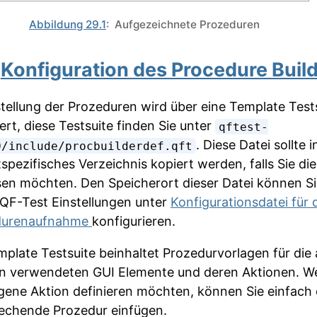
Abbildung 29.1
: Aufgezeichnete Prozeduren
3
Konfiguration des Procedure Buil
stellung der Prozeduren wird über eine Template Test
ert, diese Testsuite finden Sie unter
qftest-
. Diese Datei sollte i
0/include/procbuilderdef.qft
tspezifisches Verzeichnis kopiert werden, falls Sie di
en möchten. Den Speicherort dieser Datei können S
 QF-Test Einstellungen unter
Konfigurationsdatei für 
durenaufnahme
konfigurieren.
mplate Testsuite beinhaltet Prozedurvorlagen für die
n verwendeten GUI Elemente und deren Aktionen. W
igene Aktion definieren möchten, können Sie einfach 
echende Prozedur einfügen.