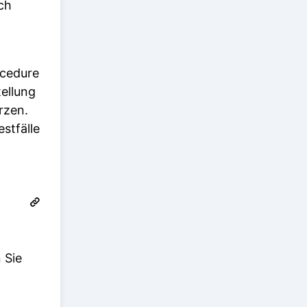
ch
ocedure
tellung
rzen.
stfälle
 Sie