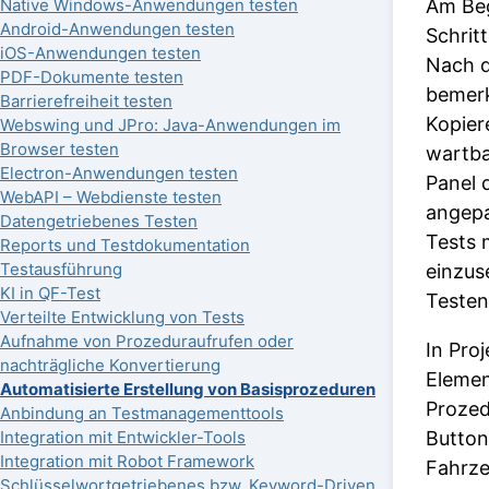
Am Beg
Native Windows-Anwendungen testen
Android-Anwendungen testen
Schrit
iOS-Anwendungen testen
Nach d
PDF-Dokumente testen
bemerk
Barrierefreiheit testen
Kopier
Webswing und JPro: Java-Anwendungen im
Browser testen
wartba
Electron-Anwendungen testen
Panel 
WebAPI – Webdienste testen
angepa
Datengetriebenes Testen
Tests 
Reports und Testdokumentation
Testausführung
einzus
KI in QF-Test
Testen
Verteilte Entwicklung von Tests
Aufnahme von Prozeduraufrufen oder
In Pro
nachträgliche Konvertierung
Elemen
Automatisierte Erstellung von Basisprozeduren
Prozed
Anbindung an Testmanagementtools
Button
Integration mit Entwickler-Tools
Integration mit Robot Framework
Fahrze
Schlüsselwortgetriebenes bzw. Keyword-Driven