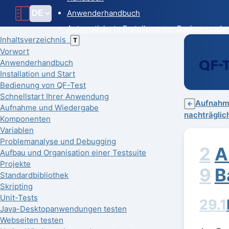
Anwenderhandbuch
Automatisierte Erstellung von Basisprozedu
Inhaltsverzeichnis
T
Vorwort
Anwenderhandbuch
Installation und Start
Bedienung von QF-Test
Schnellstart Ihrer Anwendung
Aufnahme
←
Aufnahme und Wiedergabe
nachträglic
Komponenten
Variablen
Problemanalyse und Debugging
2
A
Aufbau und Organisation einer Testsuite
Projekte
9
B
Standardbibliothek
Skripting
Unit-Tests
29.1
Java-Desktopanwendungen testen
Webseiten testen