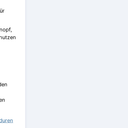
ür
nopf,
 nutzen
den
en
duren