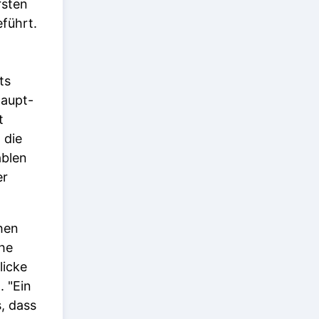
rsten
führt.
ts
Haupt-
t
 die
ablen
er
hen
che
licke
. "Ein
, dass