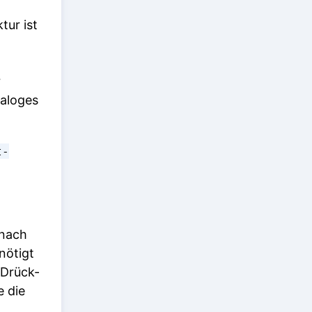
tur ist
r
ialoges
t-
 nach
nötigt
 Drück-
e die