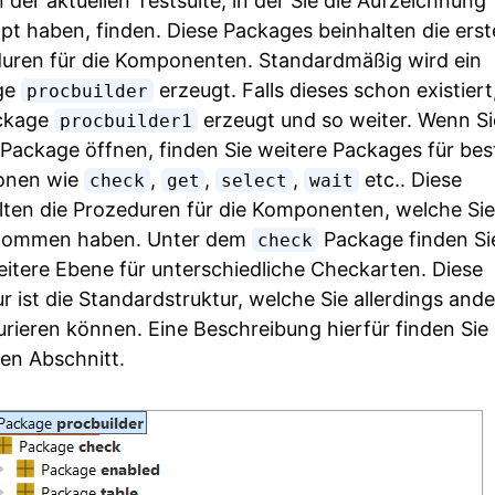
 der aktuellen Testsuite, in der Sie die Aufzeichnung
pt haben, finden. Diese Packages beinhalten die erst
uren für die Komponenten. Standardmäßig wird ein
ge
erzeugt. Falls dieses schon existiert
procbuilder
ackage
erzeugt und so weiter. Wenn Si
procbuilder1
 Package öffnen, finden Sie weitere Packages für be
onen wie
,
,
,
etc.. Diese
check
get
select
wait
lten die Prozeduren für die Komponenten, welche Sie
nommen haben. Unter dem
Package finden Si
check
eitere Ebene für unterschiedliche Checkarten. Diese
r ist die Standardstruktur, welche Sie allerdings ande
urieren können. Eine Beschreibung hierfür finden Sie
en Abschnitt.