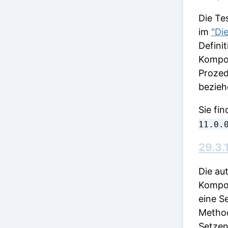
Die Tes
im
"Di
Defini
Kompon
Prozed
bezieh
Sie fi
11.0.
29.3.
Die au
Kompon
eine S
Method
Setzen