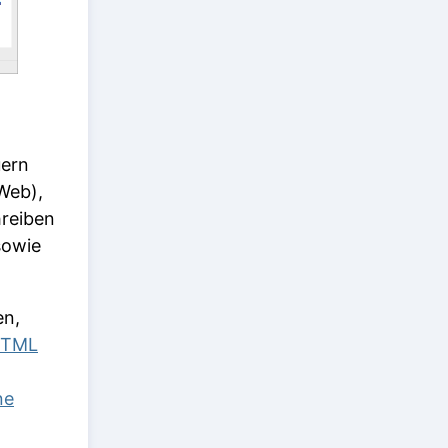
uern
Web),
hreiben
sowie
en,
TML
ne