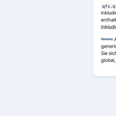
qfs.q
inklud
enthalt
Inklud
A
Hinweis
generi
Sie si
global,