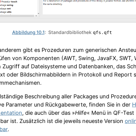
Abbildung 10.1
: Standardbibliothek
qfs.qft
anderem gibt es Prozeduren zum generischen Anste
üfen von Komponenten (AWT, Swing, JavaFX, SWT, 
n Zugriff auf Dateisysteme und Datenbanken, das Sc
xt oder Bildschirmabbildern in Protokoll und Report 
ummechanismen.
llständige Beschreibung aller Packages und Prozedur
ive Parameter und Rückgabewerte, finden Sie in der
H
entation
, die auch über das »
Hilfe
« Menü in QF-Test
bar ist. Zusätzlich ist die jeweils neueste Version
onli
bar
.