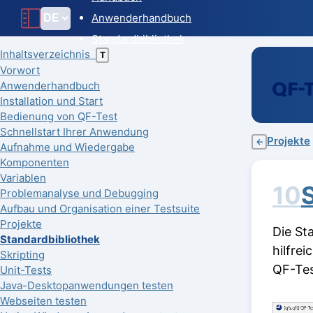
Anwenderhandbuch
Standardbibliothek
Inhaltsverzeichnis
T
Vorwort
Anwenderhandbuch
Installation und Start
Bedienung von QF-Test
Schnellstart Ihrer Anwendung
Projekte
←
Aufnahme und Wiedergabe
Komponenten
Variablen
10
Problemanalyse und Debugging
Aufbau und Organisation einer Testsuite
Projekte
Die St
Standardbibliothek
hilfre
Skripting
QF-Tes
Unit-Tests
Java-Desktopanwendungen testen
Webseiten testen