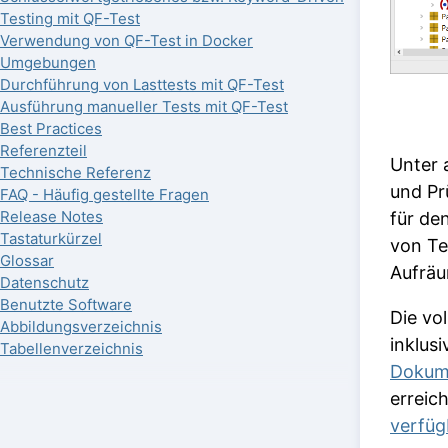
Testing mit QF-Test
Verwendung von QF-Test in Docker
Umgebungen
Durchführung von Lasttests mit QF-Test
Ausführung manueller Tests mit QF-Test
Best Practices
Referenzteil
Unter 
Technische Referenz
und Pr
FAQ - Häufig gestellte Fragen
Release Notes
für de
Tastaturkürzel
von Te
Glossar
Aufrä
Datenschutz
Benutzte Software
Die vo
Abbildungsverzeichnis
inklus
Tabellenverzeichnis
Dokum
erreich
verfüg