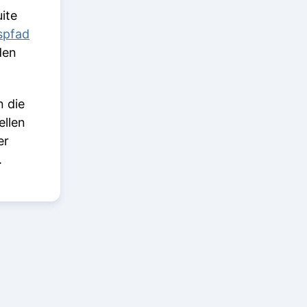
ite
spfad
den
n die
ellen
er
.