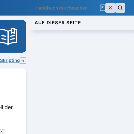
F
AUF DIESER SEITE
Skripting
→
il der