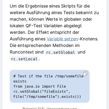
Um die Ergebnisse eines Skripts für die
weitere Ausführung eines Tests bekannt zu
machen, können Werte in globalen oder
lokalen QF-Test Variablen abgelegt
werden. Der Effekt entspricht der
Ausführung eines
Variable setzen
-Knotens.
Die entsprechenden Methoden im
Runcontext sind
und
rc.setGlobal
.
rc.setLocal
# Test if the file /tmp/somefile 
exists

from java.io import File

rc.setGlobal("fileExists", 
File("/tmp/somefile").exists())
Beispiel 11.5: Verwendung von