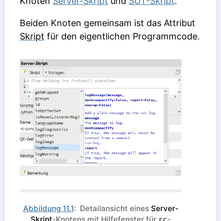
Knoten
Server-Skript
und
SUT-Skript
.
Beiden Knoten gemeinsam ist das Attribut
Skript
für den eigentlichen Programmcode.
Abbildung 11.1
: Detailansicht eines
Server-
Skript
-Knotens mit Hilfefenster für
-
rc