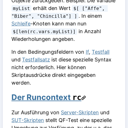
Objekte zurückgeben. Beispiel: Die Variable
erhält den Wert
myList
$[ ["Affe", 
. In einem
"Biber", "Chincilla"] ]
Schleife
-Knoten kann man nun
in
Anzahl
$[len(rc.vars.myList)]
Wiederholungen
angeben.
In den Bedingungsfeldern von
If
,
Testfall
und
Testfallsatz
ist diese spezielle Syntax
nicht erforderlich. Hier können
Skriptausdrücke direkt eingegeben
werden.
Der Runcontext
rc
Zur Ausführung von
Server-Skripten
und
SUT-Skripten
stellt QF-Test eine spezielle
Umgebung zur Verfügung, zu der u.a. das