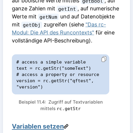
auf boolsche Werte mittels
, auf
getBool
ganze Zahlen mit
, auf numerische
getInt
Werte mit
und auf Datenobjekte
getNum
mit
zugreifen (siehe
"Das rc-
getObj
Modul: Die API des Runcontexts"
für eine
vollständige API-Beschreibung).
# access a simple variable

text = rc.getStr("someText")

# access a property or resource

version = rc.getStr("qftest", 
"version")
Beispiel 11.4: Zugriff auf Textvariablen
mittels
rc.getStr
Variablen setzen