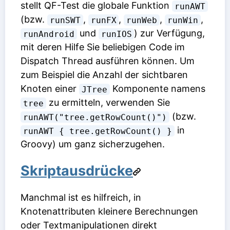
stellt QF-Test die globale Funktion
runAWT
(bzw.
,
,
,
,
runSWT
runFX
runWeb
runWin
und
) zur Verfügung,
runAndroid
runIOS
mit deren Hilfe Sie beliebigen Code im
Dispatch Thread ausführen können. Um
zum Beispiel die Anzahl der sichtbaren
Knoten einer
Komponente namens
JTree
zu ermitteln, verwenden Sie
tree
(bzw.
runAWT("tree.getRowCount()")
in
runAWT { tree.getRowCount() }
Groovy) um ganz sicherzugehen.
Skriptausdrücke
Manchmal ist es hilfreich, in
Knotenattributen kleinere Berechnungen
oder Textmanipulationen direkt