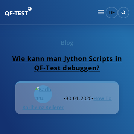
DE
Blog
Wie kann man Jython Scripts in
QF-Test debuggen?
•
30. 01. 2020
•
How-To
Karlheinz Kellerer