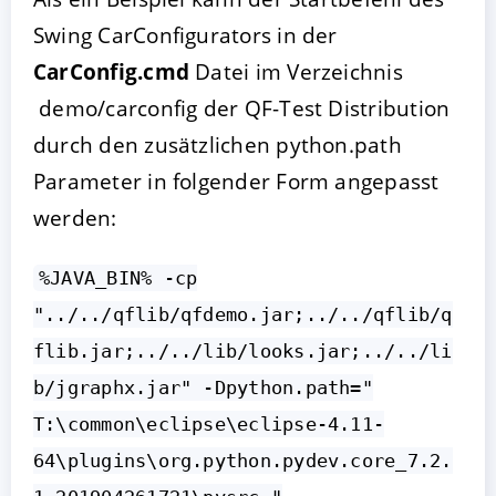
Swing CarConfigurators in der
CarConfig.cmd
Datei im Verzeichnis
demo/carconfig der QF-Test Distribution
durch den zusätzlichen python.path
Parameter in folgender Form angepasst
werden:
%JAVA_BIN% -cp
"../../qflib/qfdemo.jar;../../qflib/q
flib.jar;../../lib/looks.jar;../../li
b/jgraphx.jar" -Dpython.path="
T:\common\eclipse\eclipse-4.11-
64\plugins\org.python.pydev.core_7.2.