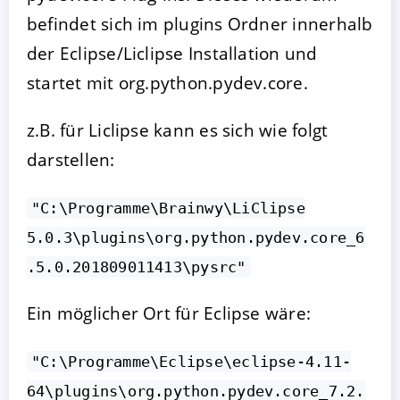
befindet sich im plugins Ordner innerhalb
der Eclipse/Liclipse Installation und
startet mit org.python.pydev.core.
z.B. für Liclipse kann es sich wie folgt
darstellen:
"C:\Programme\Brainwy\LiClipse
5.0.3\plugins\org.python.pydev.core_6
.5.0.201809011413\pysrc"
Ein möglicher Ort für Eclipse wäre:
"C:\Programme\Eclipse\eclipse-4.11-
64\plugins\org.python.pydev.core_7.2.