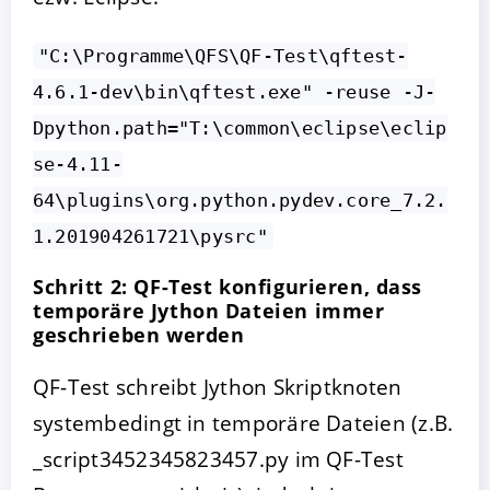
"C:\Programme\QFS\QF-Test\qftest-
4.6.1-dev\bin\qftest.exe" -reuse -J-
Dpython.path="T:\common\eclipse\eclip
se-4.11-
64\plugins\org.python.pydev.core_7.2.
1.201904261721\pysrc"
Schritt 2: QF-Test konfigurieren, dass
temporäre Jython Dateien immer
geschrieben werden
QF-Test schreibt Jython Skriptknoten
systembedingt in temporäre Dateien (z.B.
_script3452345823457.py im QF-Test