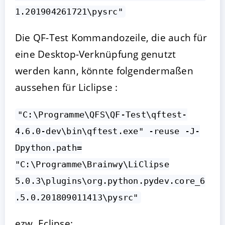
1.201904261721\pysrc"
Die QF-Test Kommandozeile, die auch für
eine Desktop-Verknüpfung genutzt
werden kann, könnte folgendermaßen
aussehen für Liclipse :
"C:\Programme\QFS\QF-Test\qftest-
4.6.0-dev\bin\qftest.exe" -reuse -J-
Dpython.path=
"C:\Programme\Brainwy\LiClipse
5.0.3\plugins\org.python.pydev.core_6
.5.0.201809011413\pysrc"
ezw. Eclipse: