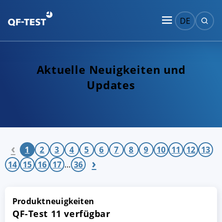
DE
Aktuelle Neuigkeiten und
Updates
‹
1
2
3
4
5
6
7
8
9
10
11
12
13
›
14
15
16
17
…
36
Produktneuigkeiten
QF-Test 11 verfügbar