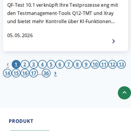
QF-Test 10.1 verknüpft Ihre Testprozesse eng mit
den Testmanagement-Tools Q12-TMT und Xray
und bietet mehr Kontrolle über KI-Funktionen…
05. 05. 2026
‹
1
2
3
4
5
6
7
8
9
10
11
12
13
›
14
15
16
17
…
36
PRODUKT