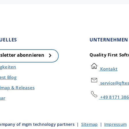
UELLES
UNTERNEHMEN
Quality First So
sletter abonnieren
gkeiten
Kontakt
est Blog
service@qfte
map & Releases
+49 8171 386
sar
company of mgm technology partners
|
Sitemap
|
Impressum