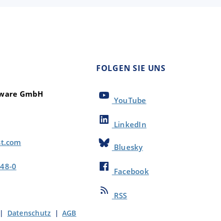
FOLGEN SIE UNS
ftware GmbH
YouTube
LinkedIn
st.com
Bluesky
48-0
Facebook
RSS
|
Datenschutz
|
AGB