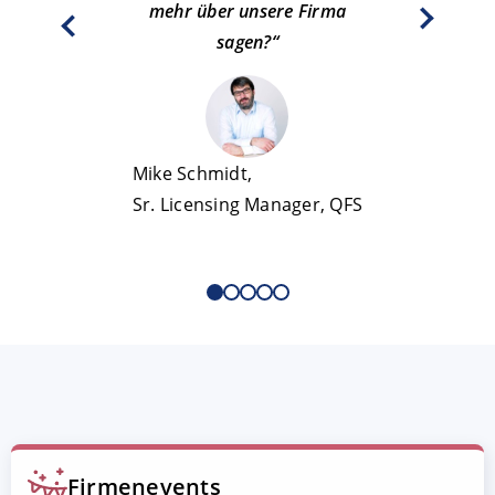
mehr über unsere Firma
habe 
sagen?“
Beáta Páz
Mike Schmidt,
Sr. Qual
Sr. Licensing Manager, QFS
Firmenevents