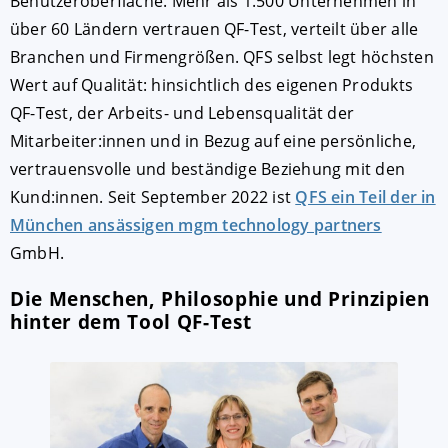
Benutzeroberfläche. Mehr als 1.500 Unternehmen in
über 60 Ländern vertrauen QF-Test, verteilt über alle
Branchen und Firmengrößen. QFS selbst legt höchsten
Wert auf Qualität: hinsichtlich des eigenen Produkts
QF-Test, der Arbeits- und Lebensqualität der
Mitarbeiter:innen und in Bezug auf eine persönliche,
vertrauensvolle und beständige Beziehung mit den
Kund:innen. Seit September 2022 ist
QFS ein Teil der in
München ansässigen mgm technology partners
AKZEPTIEREN
KONFIGURIEREN
A
GmbH.
Die Menschen, Philosophie und Prinzipien
Impressum
|
Datenschutz
hinter dem Tool QF-Test