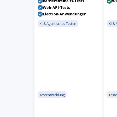
Barrierefreiheits-Tests
Wi
Web-API-Tests
Electron-Anwendungen
AKZEPTIEREN
KON
KI & Agentisches Testen
KI & 
Impressum
|
Datenschutz
Testentwicklung
Test