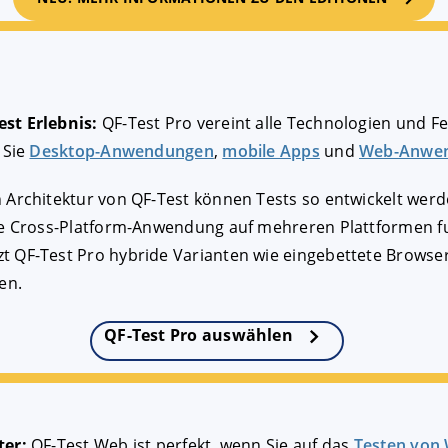
st Erlebnis:
QF-Test Pro vereint alle Technologien und Fe
 Sie
Desktop-Anwendungen
,
mobile Apps
und
Web-Anwe
 Architektur von QF-Test können Tests so entwickelt werd
ne Cross-Platform-Anwendung auf mehreren Plattformen fu
 QF-Test Pro hybride Varianten wie eingebettete Browser 
en.
QF-Test Pro auswählen
ter:
QF-Test Web ist perfekt, wenn Sie auf das
Testen vo