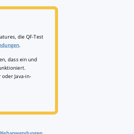
atures, die QF-Test
ndungen
.
en, dass ein und
nktioniert.
oder Java-in-
n Webanwendungen