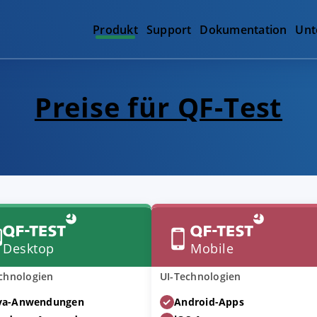
Produkt
Support
Dokumentation
Unt
Preise für QF-Test
Desktop
Mobile
chnologien
UI-Technologien
va-Anwendungen
Android-Apps