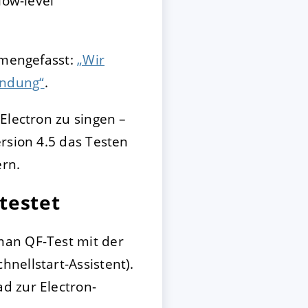
low-level
mmengefasst:
„Wir
endung“
.
Electron zu singen –
rsion 4.5 das Testen
ern.
testet
man QF-Test mit der
nellstart-Assistent).
d zur Electron-