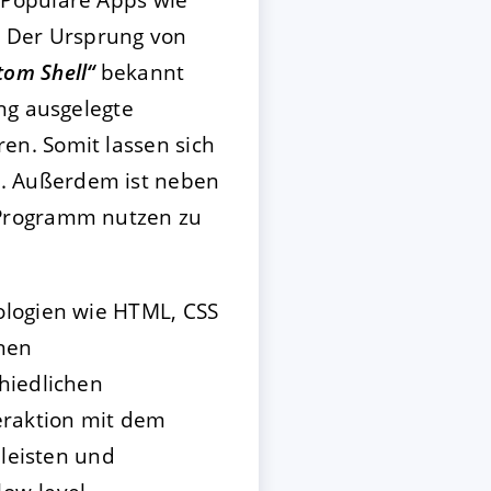
. Der Ursprung von
tom Shell“
bekannt
ng ausgelegte
n. Somit lassen sich
. Außerdem ist neben
 Programm nutzen zu
ologien wie HTML, CSS
onen
hiedlichen
eraktion mit dem
üleisten und