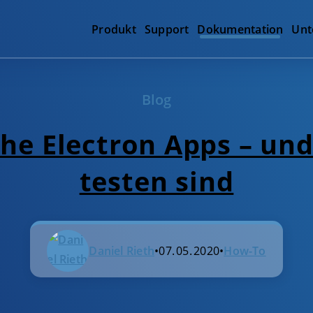
Produkt
Support
Dokumentation
Unt
Blog
he Electron Apps – und
testen sind
Daniel Rieth
•
07. 05. 2020
•
How-To