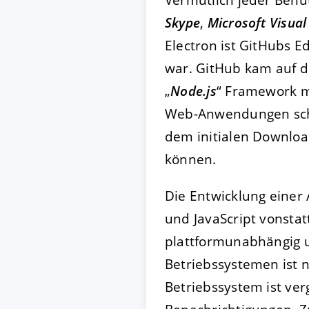
Skype
,
Microsoft Visual
Electron ist GitHubs E
war. GitHub kam auf di
„
Node.js
“ Framework m
Web-Anwendungen schn
dem initialen Downlo
können.
Die Entwicklung einer
und JavaScript vonsta
plattformunabhängig u
Betriebssystemen ist 
Betriebssystem ist ver