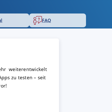
al
FAQ
ehr weiterentwickelt
Apps zu testen – seit
or!