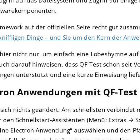
griff auf das Dateisystem und Zugriff auf einige 
rdwarekomponenten.
amework auf der offiziellen Seite recht gut zusa
niffligen Dinge – und Sie um den Kern der Anw
 hier nicht nur, um einfach eine Lobeshymne auf 
uch darauf hinweisen, dass QF-Test schon seit Ve
gen unterstützt und eine kurze Einweisung lief
ron Anwendungen mit QF-Test 
ich nichts geändert. Am schnellsten verbindet 
en Schnellstart-Assistenten (Menü: Extras → Sch
„Eine Electron Anwendung“ auswählen und den Pfa