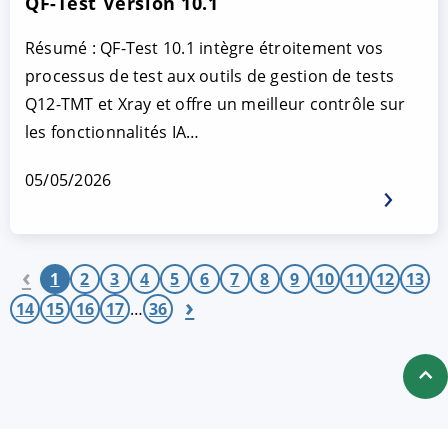
QF-Test Version 10.1
Résumé : QF-Test 10.1 intègre étroitement vos
processus de test aux outils de gestion de tests
Q12-TMT et Xray et offre un meilleur contrôle sur
les fonctionnalités IA…
05/05/2026
‹
1
2
3
4
5
6
7
8
9
10
11
12
13
›
14
15
16
17
…
36