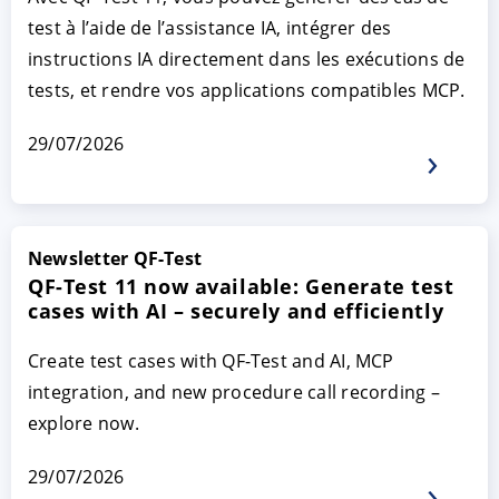
test à l’aide de l’assistance IA, intégrer des
instructions IA directement dans les exécutions de
tests, et rendre vos applications compatibles MCP.
29/07/2026
Newsletter QF-Test
ACCEPTER
PARAMETRER
REFUSER
QF-Test 11 now available: Generate test
cases with AI – securely and efficiently
Mentions légales
|
Protection des données
Create test cases with QF-Test and AI, MCP
integration, and new procedure call recording –
explore now.
29/07/2026