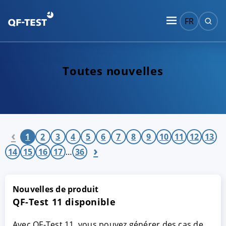
FR
Toutes nouvelles
‹
1
2
3
4
5
6
7
8
9
10
11
12
13
›
14
15
16
17
…
36
Nouvelles de produit
QF-Test 11 disponible
Avec QF-Test 11, vous pouvez générer des cas de