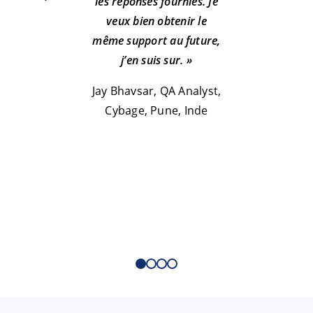
les réponses fournies. Je
veux bien obtenir le
même support au future,
j’en suis sur. »
TIS
Jay Bhavsar, QA Analyst,
Cybage, Pune, Inde