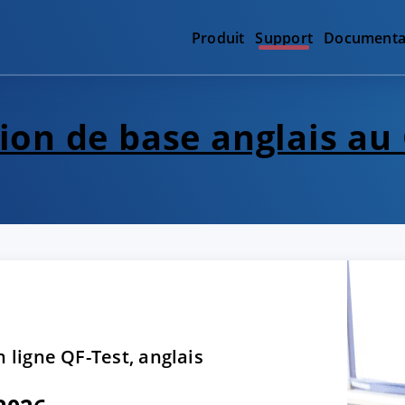
Produit
Support
Documenta
on de base anglais au
 ligne QF-Test, anglais