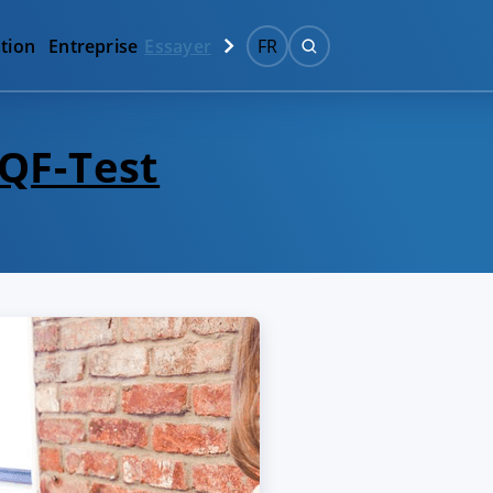
tion
Entreprise
Essayer
FR
 QF-Test