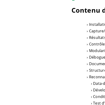
Contenu d
Installat
Capture/
Résultats
Contrôle
Modulari
Débogu
Document
Structure
Reconnai
Data-d
Dévelo
Condit
Test d