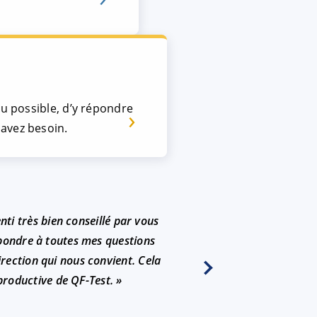
du possible, d’y répondre
avez besoin.
nti très bien conseillé par vous
« Citation p
répondre à toutes mes questions
comprendre grâ
irection qui nous convient. Cela
répéter les c
productive de QF-Test. »