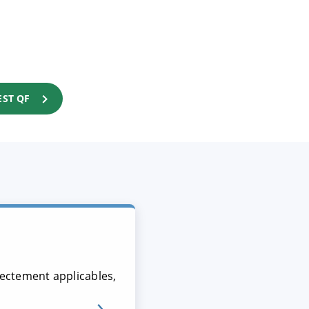
EST QF
irectement applicables,