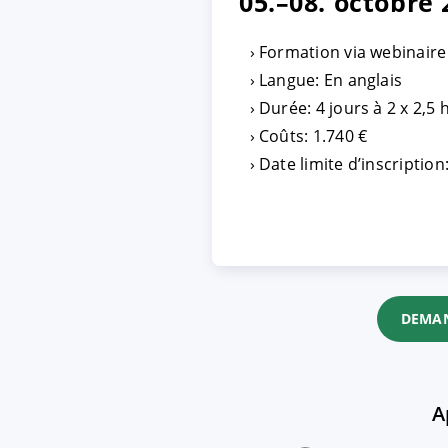
05.–08. octobre 
Formation via webinaire
ACCEPTER
PARAME
Langue: En anglais
Durée: 4 jours à 2 x 2,5
Mentions légales
|
Protecti
Coûts: 1.740 €
Date limite d’inscription
DEMAN
A