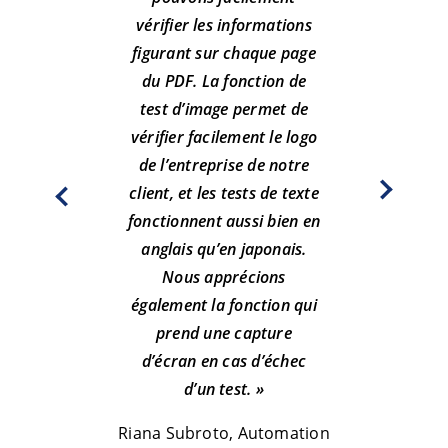
act
vérifier les informations
pro
figurant sur chaque page
inte
du PDF. La fonction de
la 
test d’image permet de
d
vérifier facilement le logo
c
de l’entreprise de notre
do
client, et les tests de texte
enc
fonctionnent aussi bien en
f
anglais qu’en japonais.
vérif
Nous apprécions
fic
également la fonction qui
fonc
prend une capture
d’écran en cas d’échec
d’un test. »
Le
CSS AG
Riana Subroto, Automation