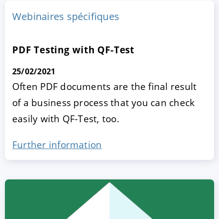
Webinaires spécifiques
PDF Testing with QF-Test
25/02/2021
Often PDF documents are the final result
of a business process that you can check
easily with QF-Test, too.
ACCEPTER
PARAMETRER
REFUSER
Further information
Mentions légales
|
Protection des données