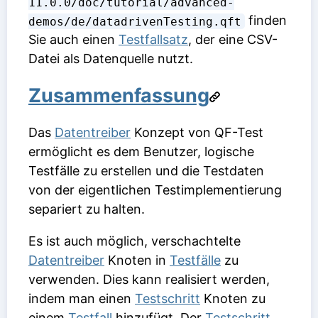
11.0.0/doc/tutorial/advanced-
finden
demos/de/datadrivenTesting.qft
Sie auch einen
Testfallsatz
, der eine CSV-
Datei als Datenquelle nutzt.
Zusammenfassung
Das
Datentreiber
Konzept von QF-Test
ermöglicht es dem Benutzer, logische
Testfälle zu erstellen und die Testdaten
von der eigentlichen Testimplementierung
separiert zu halten.
Es ist auch möglich, verschachtelte
Datentreiber
Knoten in
Testfälle
zu
verwenden. Dies kann realisiert werden,
indem man einen
Testschritt
Knoten zu
einem
Testfall
hinzufügt. Der
Testschritt