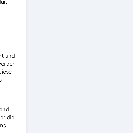
ur,
rt und
 werden
diese
s
rend
er die
ns.