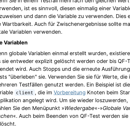
nn Sie in einem Testfall mehrfach den gleichen Wert
rwenden, ist es sinnvoll, diesen einmalig einer Variab
zuweisen und dann die Variable zu verwenden. Dies 
e Wartbarkeit. Auch für Zwischenergebnisse sollte m
kale Variablen verwenden.
e Variablen
nn globale Variablen einmal erstellt wurden, existiere
s sie entweder explizit gelöscht werden oder bis QF-
endet wird. Auch Stopps und die erneute Ausführun
sts "überleben" sie. Verwenden Sie sie für Werte, die 
hreren Testfällen genutzt werden. Ein Beispiel ist die
riable
, die im
Vorbereitung
Knoten beim Star
client
plikation angelegt wird. Um sie wieder loszuwerden,
hlen Sie den Menüpunkt »
Wiedergabe
«-»
Globale Va
schen
«. Auch beim Beenden von QF-Test werden sie
löscht.