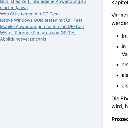
Nun ist es Zeit, Ihre eigene Anwendung zu
Kapite
starten (Java)
Web GUIs testen mit QF-Test
Variab
Native Windows GUIs testen mit QF-Test
werde
Mobile-Anwendungen testen mit QF-Test
Weiterführende Features von QF-Test
Im
Abbildungsverzeichnis
in
Va
al
al
al
Die Eb
wird, 
Proze