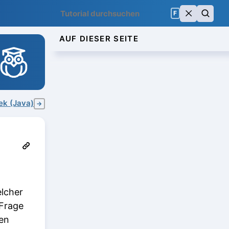
F
AUF DIESER SEITE
ek (Java)
→
elcher
 Frage
ten