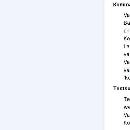
Komma
Va
Ba
un
Ko
La
va
Va
va
'K
Testsu
Te
we
Va
Ko