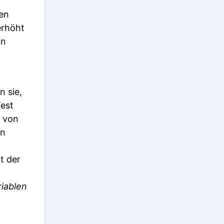
len
erhöht
an
n sie,
Test
g von
in
t der
riablen