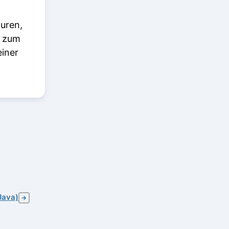
uren,
n zum
einer
Java)
→