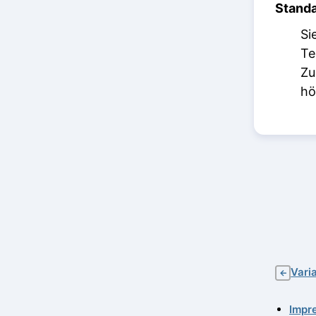
Standa
Si
Te
Zu
hö
Vari
←
Impr