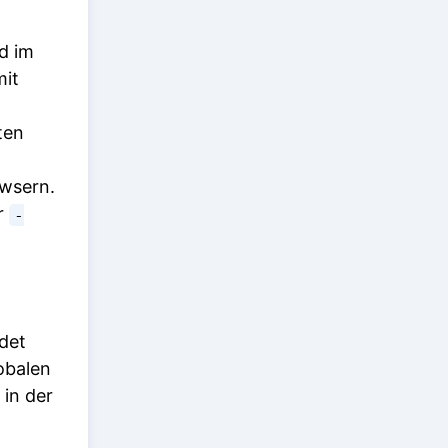
d im
mit
ten
owsern.
r
-
det
obalen
 in der