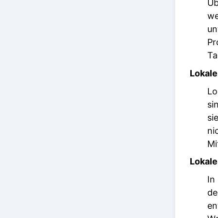
Üb
we
un
Pr
Ta
Lokale
Lo
si
si
ni
Mi
Lokale
In
de
en