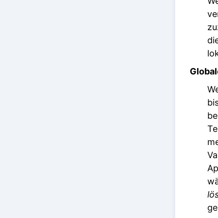
We
ve
zu
di
lo
Global
We
bi
be
Te
me
Va
Ap
wä
lö
ge