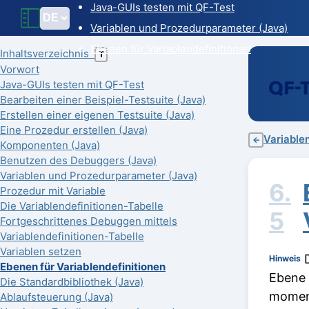
Java-GUIs testen mit QF-Test
Variablen und Prozedurparameter (Java)
Ebenen für Variablendefinitionen
Inhaltsverzeichnis
T
Vorwort
Java-GUIs testen mit QF-Test
Bearbeiten einer Beispiel-Testsuite (Java)
Erstellen einer eigenen Testsuite (Java)
Eine Prozedur erstellen (Java)
Variable
←
Komponenten (Java)
Benutzen des Debuggers (Java)
Variablen und Prozedurparameter (Java)
6.
Prozedur mit Variable
Die Variablendefinitionen-Tabelle
5
Fortgeschrittenes Debuggen mittels
Variablendefinitionen-Tabelle
Variablen setzen
D
Hinweis
Ebenen für Variablendefinitionen
Ebene 
Die Standardbibliothek (Java)
moment
Ablaufsteuerung (Java)