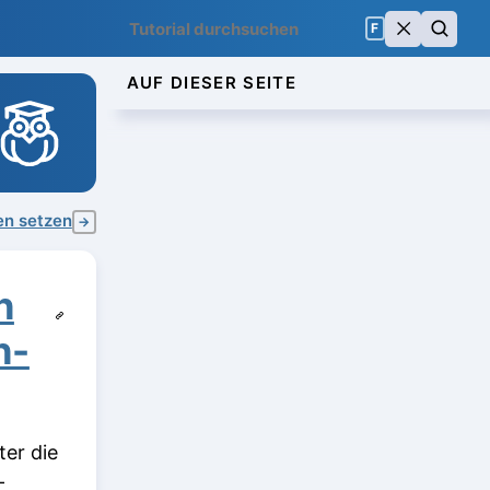
F
AUF DIESER SEITE
en setzen
→
n
n-
ter die
-