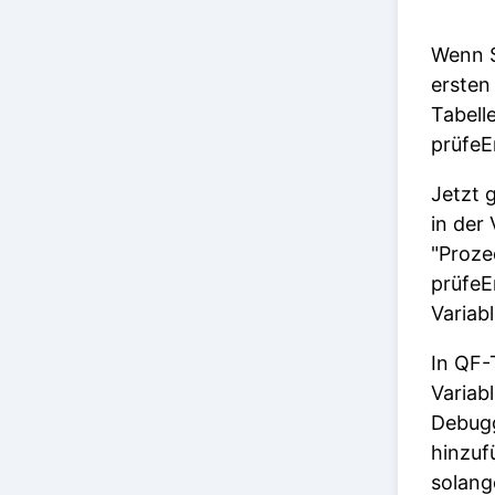
Wenn S
ersten
Tabell
prüfeE
Jetzt g
in der 
"Proze
prüfeE
Variabl
In QF-
Variab
Debugg
hinzuf
solang