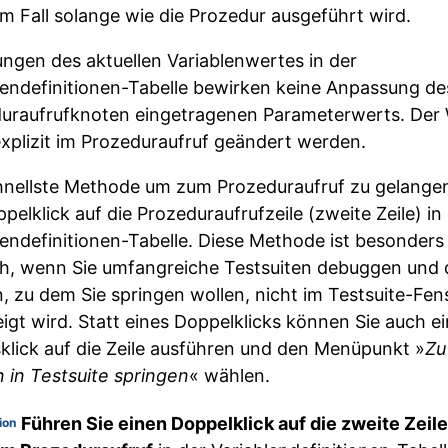
m Fall solange wie die Prozedur ausgeführt wird.
ngen des aktuellen Variablenwertes in der
lendefinitionen-Tabelle bewirken keine Anpassung de
uraufrufknoten eingetragenen Parameterwerts. Der
xplizit im Prozeduraufruf geändert werden.
hnellste Methode um zum Prozeduraufruf zu gelangen
pelklick auf die Prozeduraufrufzeile (zweite Zeile) in
lendefinitionen-Tabelle. Diese Methode ist besonders
ich, wenn Sie umfangreiche Testsuiten debuggen und 
, zu dem Sie springen wollen, nicht im Testsuite-Fen
igt wird. Statt eines Doppelklicks können Sie auch e
klick auf die Zeile ausführen und den Menüpunkt »
Zu
 in Testsuite springen
« wählen.
Führen Sie einen Doppelklick auf die zweite Zeile
ion