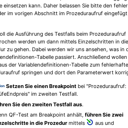
 einsetzen kann. Daher belassen Sie bitte den fehle
der im vorigen Abschnitt im Prozeduraufruf eingefügt
oll die Ausführung des Testfalls beim Prozeduraufruf
rochen werden um dann mittels Einzelschritten in di
ur zu gehen. Dabei werden wir uns ansehen, was in 
lendefinitionen-Tabelle passiert. Anschließend wollen
 aus der Variablendefinitionen-Tabelle zum fehlerhaft
uraufruf springen und dort den Parameterwert korrig
Setzen Sie einen Breakpoint
bei "Prozeduraufruf:
ion
üfeEndpreis" im zweiten Testfall.
hren Sie den zweiten Testfall aus
.
nn QF-Test am Breakpoint anhält,
führen Sie zwei
nzelschritte in die Prozedur
mittels
aus und