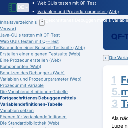
Web GUIs testen mit QF-Test
Variablen und Prozedurparameter (Web)
Fortgeschrittenes Debuggen mittels Variable
Inhaltsverzeichnis
T
Vorwort
Java-GUIs testen mit QF-Test
Web GUIs testen mit QF-Test
Bearbeiten einer Beispiel-Testsuite (Web)
Erstellen einer eigenen Testsuite (Web)
Die Vari
←
Eine Prozedur erstellen (Web)
Komponenten (Web)
Benutzen des Debuggers (Web)
1
F
Variablen und Prozedurparameter (Web)
Prozedur mit Variable
5.
m
Die Variablendefinitionen-Tabelle
Fortgeschrittenes Debuggen mittels
3
T
Variablendefinitionen-Tabelle
Variablen setzen
Ebenen für Variablendefinitionen
Als nä
Die Standardbibliothek (Web)
Lupe n