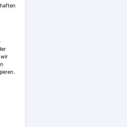
rhaften
e
der
 wir
en
ieren.