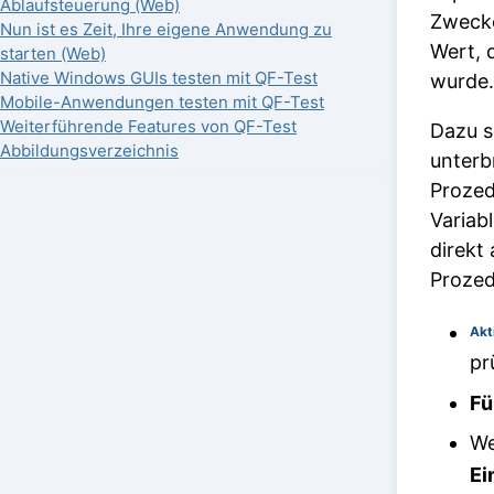
Ablaufsteuerung (Web)
Zwecke
Nun ist es Zeit, Ihre eigene Anwendung zu
Wert, 
starten (Web)
Native Windows GUIs testen mit QF-Test
wurde.
Mobile-Anwendungen testen mit QF-Test
Weiterführende Features von QF-Test
Dazu s
Abbildungsverzeichnis
unterb
Prozed
Variab
direkt
Prozed
Akt
pr
Fü
We
Ei