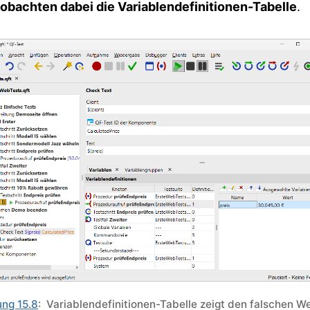
obachten dabei die Variablendefinitionen-Tabelle
.
ng 15.8
: Variablendefinitionen-Tabelle zeigt den falschen W