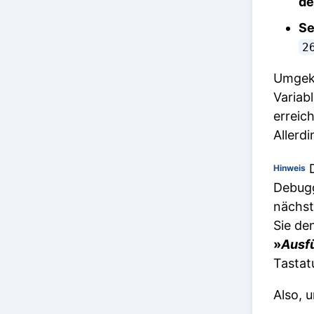
de
Se
2
Umgeke
Variab
erreic
Allerd
D
Hinweis
Debugg
nächst
Sie de
»
Ausfü
Tastat
Also, 