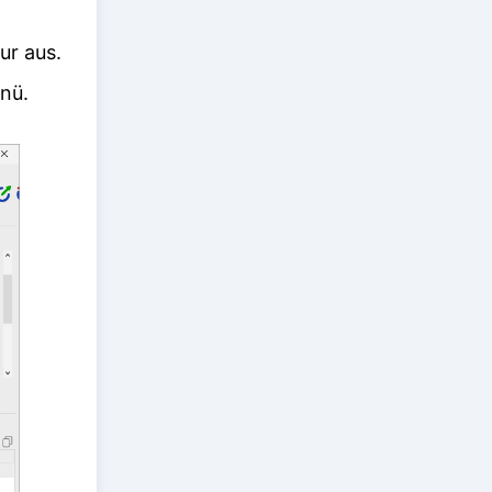
ur aus.
nü.