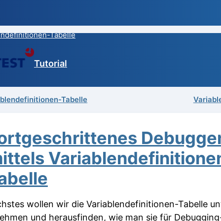
ndefinitionen-Tabelle
Tutorial
ablendefinitionen-Tabelle
Variabl
ortgeschrittenes Debugge
ittels Variablendefinitione
abelle
chstes wollen wir die Variablendefinitionen-Tabelle un
ehmen und herausfinden, wie man sie für Debugging