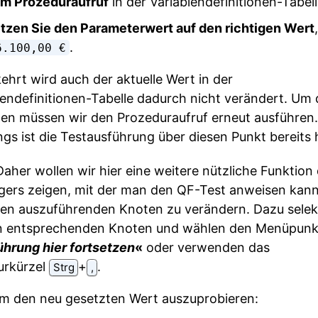
m Prozeduraufruf
in der Variablendefinitionen-Tabell
tzen Sie den Parameterwert auf den richtigen Wert
.
6.100,00 €
hrt wird auch der aktuelle Wert in der
lendefinitionen-Tabelle dadurch nicht verändert. Um 
hen müssen wir den Prozeduraufruf erneut ausführen.
ings ist die Testausführung über diesen Punkt bereits 
aher wollen wir hier eine weitere nützliche Funktion
ers zeigen, mit der man den QF-Test anweisen kann
en auszuführenden Knoten zu verändern. Dazu selek
n entsprechenden Knoten und wählen den Menüpunk
hrung hier fortsetzen
«
oder verwenden das
urkürzel
⁠+⁠
.
Strg
,
um den neu gesetzten Wert auszuprobieren: