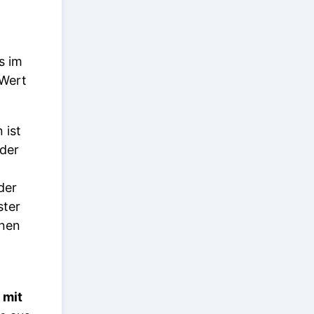
s im
 Wert
 ist
 der
der
ster
inen
 mit