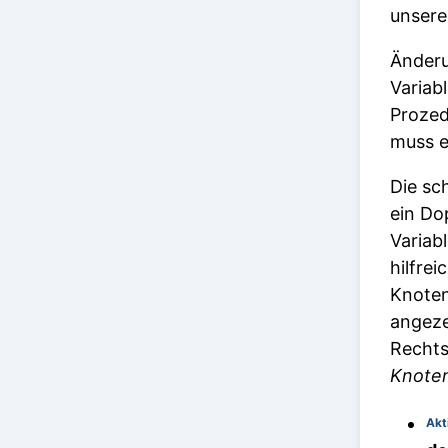
unsere
Änderu
Variab
Prozed
muss e
Die sc
ein Dop
Variab
hilfre
Knoten
angeze
Rechts
Knoten
Akt