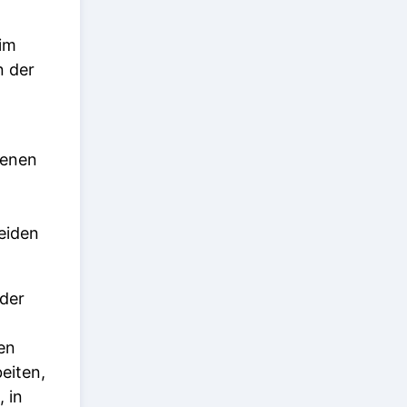
eim
n der
benen
eiden
 der
en
eiten,
 in