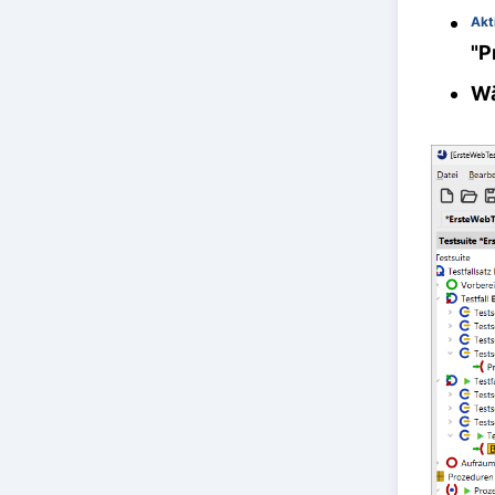
Akt
"P
Wä