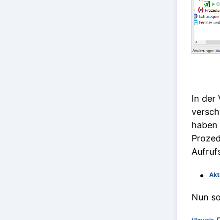
In der
versch
haben 
Prozed
Aufru
Akt
Nun so