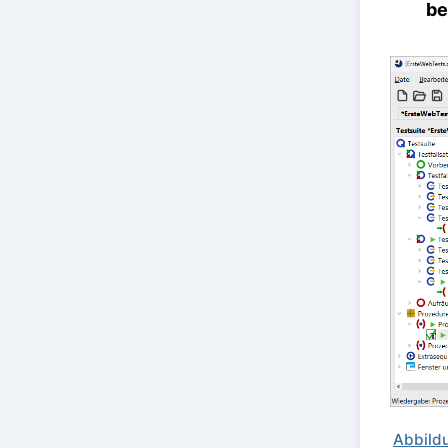
be
Abbildu