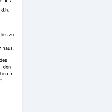
e aus.
, d.h.
dies zu
hinaus.
 des
, den
tieren
t