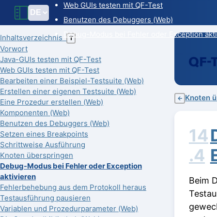
Web GUIs testen mit QF-Test
Benutzen des Debuggers (Web)
Debug-Modus bei Fehler oder Exception akti
Inhaltsverzeichnis
T
Vorwort
Java-GUIs testen mit QF-Test
Web GUIs testen mit QF-Test
Bearbeiten einer Beispiel-Testsuite (Web)
Erstellen einer eigenen Testsuite (Web)
Knoten ü
←
Eine Prozedur erstellen (Web)
Komponenten (Web)
Benutzen des Debuggers (Web)
14
Setzen eines Breakpoints
Schrittweise Ausführung
.4
Knoten überspringen
Debug-Modus bei Fehler oder Exception
aktivieren
Beim D
Fehlerbehebung aus dem Protokoll heraus
Testau
Testausführung pausieren
gewech
Variablen und Prozedurparameter (Web)