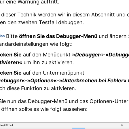
ur eine Warnung auftritt.
s dieser Technik werden wir in diesem Abschnitt und
en den zweiten Testfall debuggen.
Bitte
öffnen Sie das Debugger-Menü
und ändern S
ion
andardeinstellungen wie folgt:
icken Sie
auf den Menüpunkt
»
Debugger
«-»
Debugg
tivieren
«
um ihn zu aktivieren.
icken Sie
auf den Untermenüpunkt
ebugger
«-»
Optionen
«-»
Unterbrechen bei Fehler
«
ch diese Funktion zu aktivieren.
ie nun das Debugger-Menü und das Optionen-Unte
 öffnen sollte es wie folgt aussehen: