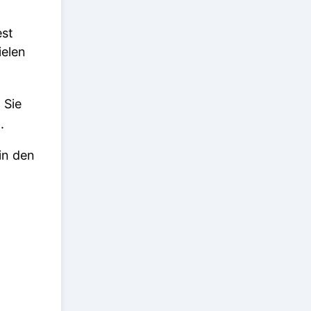
est
ielen
 Sie
.
in den