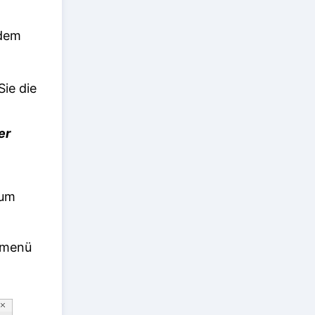
 dem
ie die
er
um
rmenü