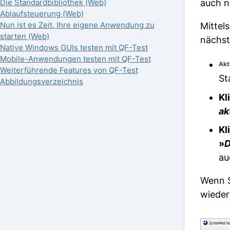
auch n
Die Standardbibliothek (Web)
Ablaufsteuerung (Web)
Nun ist es Zeit, Ihre eigene Anwendung zu
Mittel
starten (Web)
nächst
Native Windows GUIs testen mit QF-Test
Mobile-Anwendungen testen mit QF-Test
Akt
Weiterführende Features von QF-Test
St
Abbildungsverzeichnis
Kl
ak
Kl
»
D
au
Wenn S
wieder