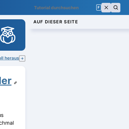
F
AUF DIESER SEITE
ll heraus
→
der
us
nchmal