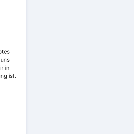
otes
 uns
r in
ng ist.