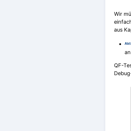
Wir mü
einfac
aus Ka
Akt
an
QF-Tes
Debug