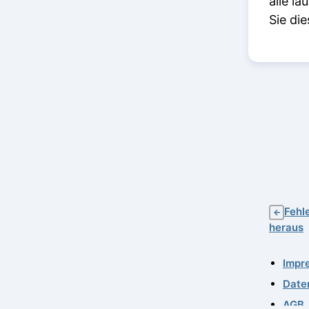
alle l
Sie di
Fehl
←
heraus
Impr
Date
AGB