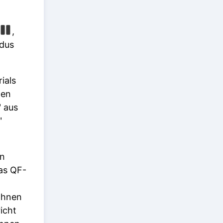
,
odus
ials
ten
" aus
"
en
das QF-
 Ihnen
icht