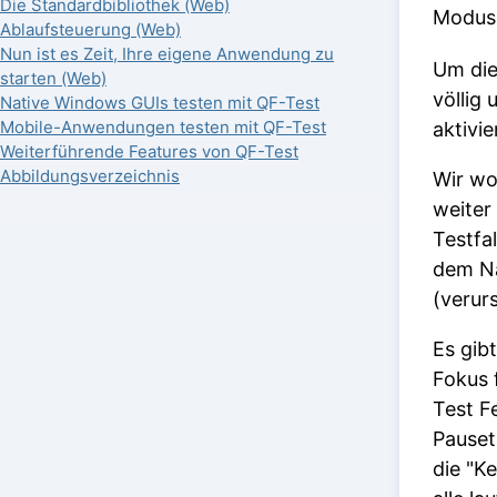
Die Standardbibliothek (Web)
Modus 
Ablaufsteuerung (Web)
Nun ist es Zeit, Ihre eigene Anwendung zu
Um die
starten (Web)
völlig
Native Windows GUIs testen mit QF-Test
Mobile-Anwendungen testen mit QF-Test
aktivi
Weiterführende Features von QF-Test
Abbildungsverzeichnis
Wir wo
weiter
Testfa
dem Na
(verur
Es gib
Fokus 
Test F
Pauset
die "K