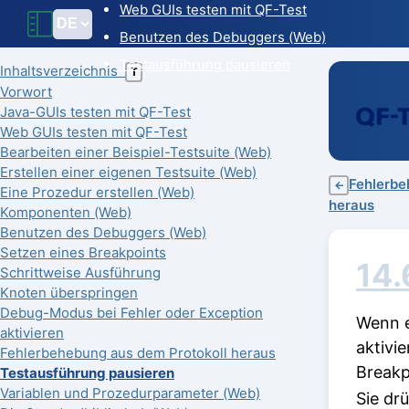
Web GUIs testen mit QF-Test
Benutzen des Debuggers (Web)
Testausführung pausieren
Inhaltsverzeichnis
T
Vorwort
Java-GUIs testen mit QF-Test
Web GUIs testen mit QF-Test
Bearbeiten einer Beispiel-Testsuite (Web)
Erstellen einer eigenen Testsuite (Web)
Fehlerbe
←
Eine Prozedur erstellen (Web)
heraus
Komponenten (Web)
Benutzen des Debuggers (Web)
Setzen eines Breakpoints
14.
Schrittweise Ausführung
Knoten überspringen
Debug-Modus bei Fehler oder Exception
Wenn e
aktivieren
aktivi
Fehlerbehebung aus dem Protokoll heraus
Breakp
Testausführung pausieren
Variablen und Prozedurparameter (Web)
Sie dr