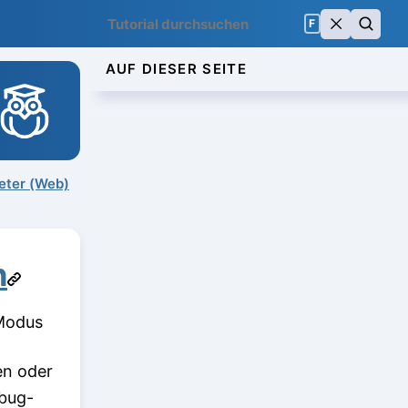
F
AUF DIESER SEITE
eter (Web)
n
-Modus
en oder
bug-