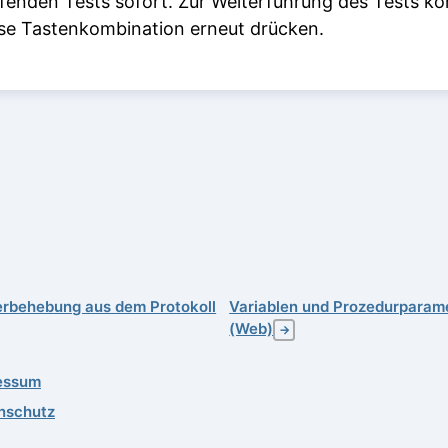
aufenden Tests sofort. Zur Weiterführung des Tests k
ese Tastenkombination erneut drücken.
erbehebung aus dem Protokoll
Variablen und Prozedurparam
(Web)
→
essum
nschutz