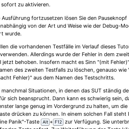
sofort zu aktivieren.
 Ausführung fortzusetzen lösen Sie den Pauseknopf
 unabhängig von der Art und Weise wie der Debug-M
ert wurde.
llen die vorhandenen Testfälle im Verlauf dieses Tutor
 verwenden. Allerdings wurde der Fehler in dem zwei
ll jetzt behoben. Insofern macht es Sinn "(mit Fehler)
men des zweiten Testfalls zu löschen, genauso wie 
sacht Fehler)" aus dem Namen des Testschritts.
t manchmal Situationen, in denen das SUT ständig d
für sich beansprucht. Dann kann es schwierig sein, 
enster lange genug im Vordergrund zu halten, um die
aste drücken zu können. In einem solchen Fall steht
eine Panik"-Taste
⁠+⁠
zur Verfügung. Sie unterbr
Alt
F12