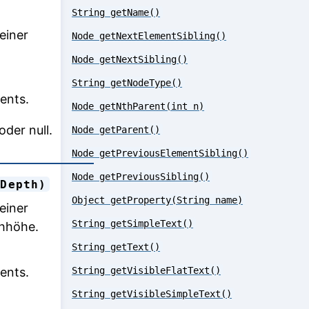
String getName()
einer
Node getNextElementSibling()
Node getNextSibling()
String getNodeType()
ents.
Node getNthParent(int n)
der null.
Node getParent()
Node getPreviousElementSibling()
Node getPreviousSibling()
xDepth)
Object getProperty(String name)
einer
String getSimpleText()
hhöhe.
String getText()
ents.
String getVisibleFlatText()
String getVisibleSimpleText()