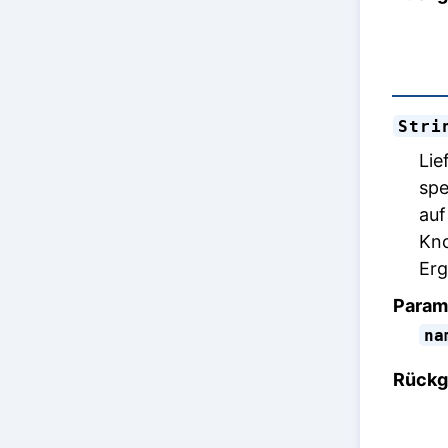
Stri
Lie
spe
auf
Kno
Erg
Param
na
Rückg