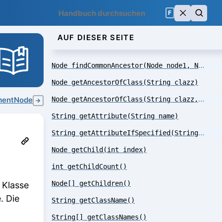
F
AUF DIESER SEITE
Node findCommonAncestor(Node node1, Node node2, Node topmost)
Node getAncestorOfClass(String clazz)
Node getAncestorOfClass(String clazz, int maxDepth)
mentNode
→
String getAttribute(String name)
String getAttributeIfSpecified(String name)
Node getChild(int index)
int getChildCount()
Node[] getChildren()
 Klasse
. Die
String getClassName()
String[] getClassNames()