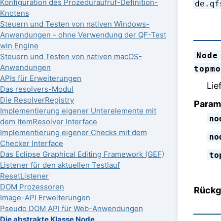
Konfiguration des Prozeduraufruf-Definition-
de.qf
Knotens
Steuern und Testen von nativen Windows-
Anwendungen - ohne Verwendung der QF-Test
win Engine
Node
Steuern und Testen von nativen macOS-
Anwendungen
topm
APIs für Erweiterungen
Lie
Das resolvers-Modul
Die ResolverRegistry
Param
Implementierung eigener Unterelemente mit
no
dem ItemResolver Interface
Implementierung eigener Checks mit dem
no
Checker Interface
Das Eclipse Graphical Editing Framework (GEF)
to
Listener für den aktuellen Testlauf
ResetListener
DOM Prozessoren
Rückg
Image-API Erweiterungen
Pseudo DOM API für Web-Anwendungen
Die abstrakte Klasse Node