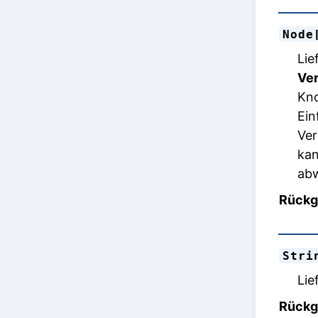
Node
Lie
Ver
Kno
Ein
Ver
kan
abw
Rückg
Stri
Lie
Rückg