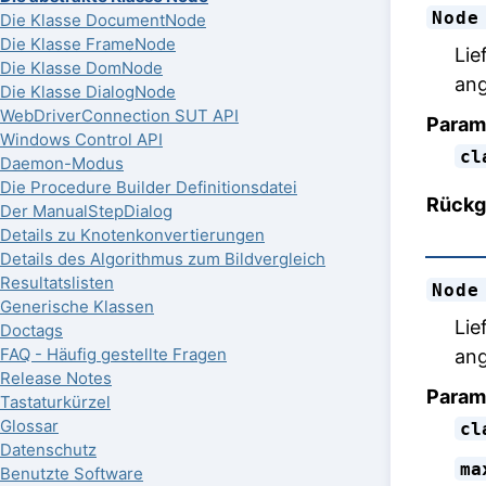
Node
Die Klasse DocumentNode
Die Klasse FrameNode
Lie
Die Klasse DomNode
ang
Die Klasse DialogNode
WebDriverConnection SUT API
Param
Windows Control API
cl
Daemon-Modus
Die Procedure Builder Definitionsdatei
Rückg
Der ManualStepDialog
Details zu Knotenkonvertierungen
Details des Algorithmus zum Bildvergleich
Resultatslisten
Node
Generische Klassen
Lie
Doctags
FAQ - Häufig gestellte Fragen
ang
Release Notes
Param
Tastaturkürzel
Glossar
cl
Datenschutz
ma
Benutzte Software