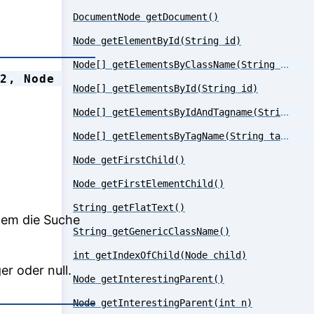
DocumentNode getDocument()
Node getElementById(String id)
Node[] getElementsByClassName(String className)
2, Node 
Node[] getElementsById(String id)
Node[] getElementsByIdAndTagname(String id, String tagName)
Node[] getElementsByTagName(String tagName)
Node getFirstChild()
Node getFirstElementChild()
String getFlatText()
dem die Suche
String getGenericClassName()
int getIndexOfChild(Node child)
r oder null.
Node getInterestingParent()
Node getInterestingParent(int n)