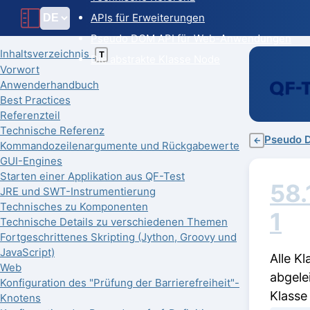
APIs für Erweiterungen
Pseudo DOM API für Web-Anwendungen
Inhaltsverzeichnis
T
Die abstrakte Klasse Node
Vorwort
Anwenderhandbuch
Best Practices
Referenzteil
Technische Referenz
Pseudo 
←
Kommandozeilenargumente und Rückgabewerte
GUI-Engines
Starten einer Applikation aus QF-Test
58.
JRE und SWT-Instrumentierung
Technisches zu Komponenten
1
Technische Details zu verschiedenen Themen
Fortgeschrittenes Skripting (Jython, Groovy und
JavaScript)
Alle K
Web
abgele
Konfiguration des "Prüfung der Barrierefreiheit"-
Klasse
Knotens