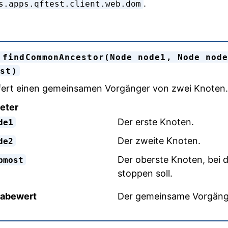
.
s.apps.qftest.client.web.dom
 findCommonAncestor(Node node1, Node node
ost)
fert einen gemeinsamen Vorgänger von zwei Knoten.
eter
Der erste Knoten.
de1
Der zweite Knoten.
de2
Der oberste Knoten, bei 
pmost
stoppen soll.
abewert
Der gemeinsame Vorgänge