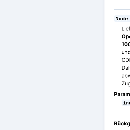
Node
Lie
Ope
100
und
CDP
Dah
abw
Zug
Param
in
Rückg