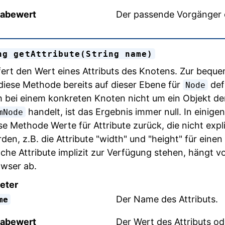
abewert
Der passende Vorgänger o
ng getAttribute(String name)
fert den Wert eines Attributs des Knotens. Zur beq
 diese Methode bereits auf dieser Ebene für
defi
Node
h bei einem konkreten Knoten nicht um ein Objekt de
handelt, ist das Ergebnis immer null. In einigen 
mNode
se Methode Werte für Attribute zurück, die nicht exp
den, z.B. die Attribute "width" und "height" für einen
che Attribute implizit zur Verfügung stehen, hängt v
wser ab.
eter
Der Name des Attributs.
me
abewert
Der Wert des Attributs oder