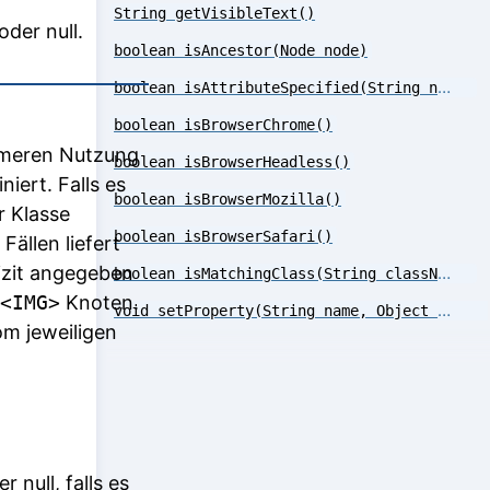
String getVisibleText()
der null.
boolean isAncestor(Node node)
boolean isAttributeSpecified(String name)
boolean isBrowserChrome()
uemeren Nutzung
boolean isBrowserHeadless()
niert. Falls es
boolean isBrowserMozilla()
r Klasse
boolean isBrowserSafari()
Fällen liefert
lizit angegeben
boolean isMatchingClass(String className)
<IMG>
Knoten.
void setProperty(String name, Object value)
om jeweiligen
 null, falls es