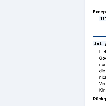
Excep
Il
int 
Lie
Goo
nur
die
nic
Ver
Kin
Rückg