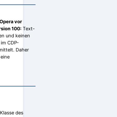
 Opera vor
sion 100:
Text-
en und keinen
n im CDP-
ittelt. Daher
 eine
 Klasse des