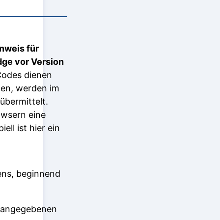
nweis für
dge vor Version
Codes dienen
ben, werden im
bermittelt.
owsern eine
ll ist hier ein
ens, beginnend
 angegebenen