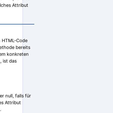
lches Attribut
 im HTML-Code
ethode bereits
inem konkreten
 ist das
 null, falls für
s Attribut
.