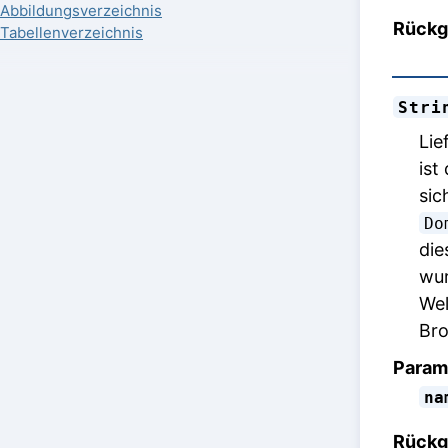
Abbildungsverzeichnis
Rückg
Tabellenverzeichnis
Stri
Lie
ist
sic
Do
die
wur
Wel
Bro
Param
na
Rückg