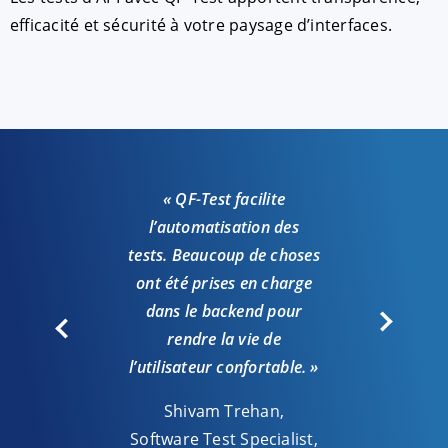
efficacité et sécurité à votre paysage d’interfaces.
« QF-Test facilite
l’automatisation des
« 
tests. Beaucoup de choses
sat
ont été prises en charge
avec
dans le backend pour
proj
rendre la vie de
l’utilisateur confortable. »
J
Shivam Trehan,
Test r
Software Test Specialist,
innova