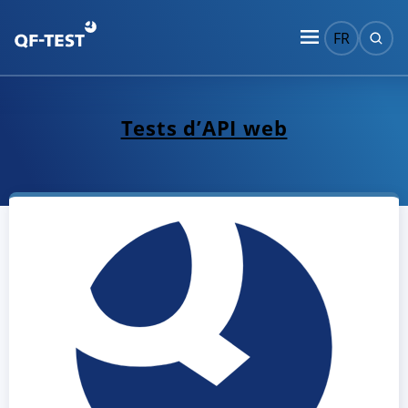
FR
Tests d’API web