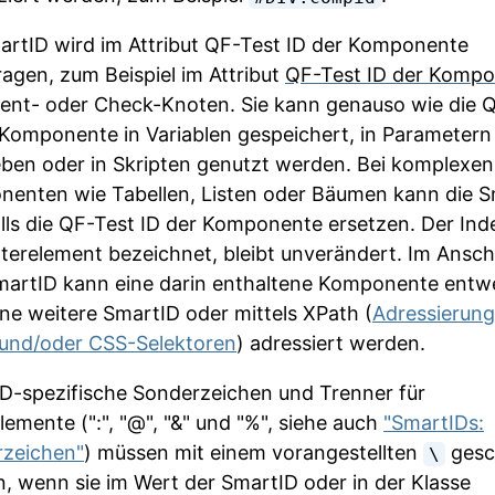
artID wird im Attribut
QF-Test ID der Komponente
ragen, zum Beispiel im Attribut
QF-Test ID der Komp
ent- oder Check-Knoten. Sie kann genauso wie die
Q
r Komponente
in Variablen gespeichert, in Parametern
ben oder in Skripten genutzt werden. Bei komplexen
enten wie Tabellen, Listen oder Bäumen kann die S
lls die
QF-Test ID der Komponente
ersetzen. Der Ind
terelement bezeichnet, bleibt unverändert. Im Ansch
martID kann eine darin enthaltene Komponente entw
ine weitere SmartID oder mittels XPath (
Adressierung
und/oder CSS-Selektoren
) adressiert werden.
D-spezifische Sonderzeichen und Trenner für
lemente (":", "@", "&" und "%", siehe auch
"SmartIDs:
zeichen"
) müssen mit einem vorangestellten
gesc
\
, wenn sie im Wert der SmartID oder in der Klasse