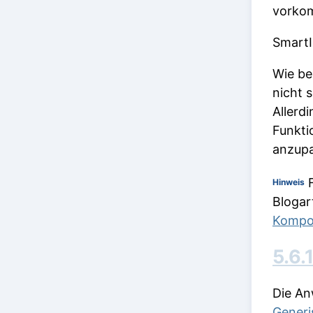
vorko
SmartI
Wie be
nicht 
Allerd
Funkti
anzupa
F
Hinweis
Blogar
Kompo
5.6.
Die An
Gener