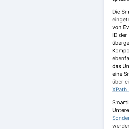
Die Sm
einget
von Ev
ID de
überge
Kompon
ebenfa
das Un
eine S
über e
XPath 
SmartI
Untere
Sonder
werden