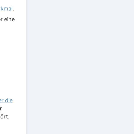
rkmal
.
r eine
r die
r
ört.