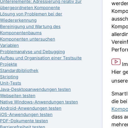
Unterelemente: Adressierung relativ zur
werden
übergeordneten Komponente
Kompon
Lösung von Problemen bei der
aussch
Wiedererkennung
Kompon
Bereinigung und Wartung des
Komponentenbaums
allerdi
Komponenten untersuchen
Verein
Variablen
Perfor
Problemanalyse und Debugging
Aufbau und Organisation einer Testsuite
Im
Projekte
Standardbibliothek
Hier g
Skripting
unser
Unit-Tests
Java-Desktopanwendungen testen
SmartI
Webseiten testen
die be
Native Windows-Anwendungen testen
Android-Anwendungen testen
Kompo
iOS-Anwendungen testen
dass a
PDF-Dokumente testen
mehrer
Barrierefreiheit testen