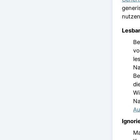
generi
nutzen
Lesbar
Be
vo
le
Na
Be
di
Wi
Na
Au
Ignori
Ma