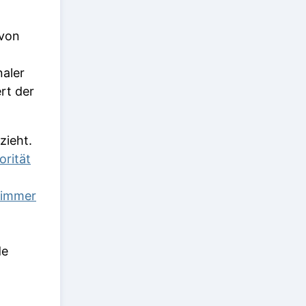
 von
naler
rt der
zieht.
orität
 immer
de