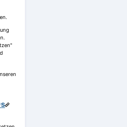
en.
rung
n.
tzen"
nd
unseren
Ds
setzen