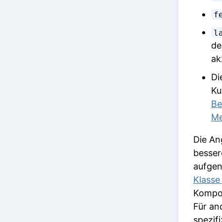
f
l
de
ak
Di
Ku
Be
Me
Die An
besser
aufgen
Klass
Kompon
Für an
spezif