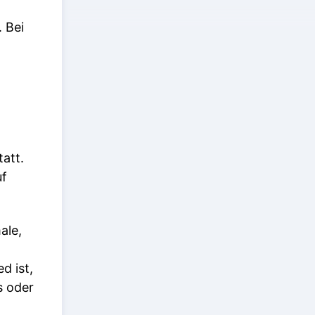
 Bei
att.
f
ale,
d ist,
s oder