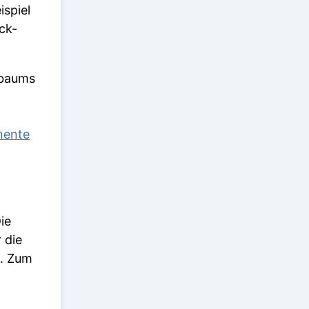
spiel
ck-
nbaums
ente
ie
 die
. Zum