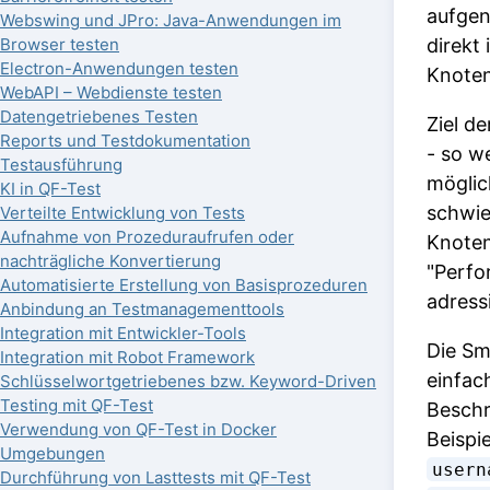
aufge
Webswing und JPro: Java-Anwendungen im
direkt 
Browser testen
Electron-Anwendungen testen
Knoten
WebAPI – Webdienste testen
Datengetriebenes Testen
Ziel d
Reports und Testdokumentation
- so we
Testausführung
möglic
KI in QF-Test
schwie
Verteilte Entwicklung von Tests
Aufnahme von Prozeduraufrufen oder
Knoten
nachträgliche Konvertierung
"Perfo
Automatisierte Erstellung von Basisprozeduren
adress
Anbindung an Testmanagementtools
Integration mit Entwickler-Tools
Die Sm
Integration mit Robot Framework
einfac
Schlüsselwortgetriebenes bzw. Keyword-Driven
Testing mit QF-Test
Beschr
Verwendung von QF-Test in Docker
Beispi
Umgebungen
usern
Durchführung von Lasttests mit QF-Test