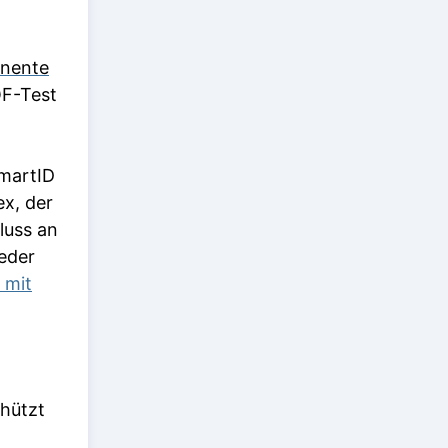
onente
F-Test
martID
ex, der
luss an
eder
 mit
hützt