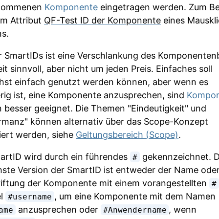
nommenen
Komponente
eingetragen werden. Zum Bei
im Attribut
QF-Test ID der Komponente
eines Mauskli
s.
er SmartIDs ist eine Verschlankung des Komponente
it sinnvoll, aber nicht um jeden Preis. Einfaches soll
hst einfach genutzt werden können, aber wenn es
rig ist, eine Komponente anzusprechen, sind
Kompon
 besser geeignet. Die Themen "Eindeutigkeit" und
rmanz" können alternativ über das Scope-Konzept
iert werden, siehe
Geltungsbereich (Scope)
.
artID wird durch ein führendes
gekennzeichnet. D
#
hste Version der SmartID ist entweder der Name oder
iftung der Komponente mit einem vorangestellten
#
el
, um eine Komponente mit dem Namen
#username
anzusprechen oder
, wenn
ame
#Anwendername