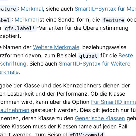
:
Merkmal
, siehe auch
SmartID-Syntax für Me
eature
:
Merkmal
ist eine Sonderform, die
ode
abel
feature
r
-Varianten für die Übereinstimmung
qfs:label*
zeptiert.
e Namen der
Weitere Merkmale
, beziehungsweise
rzformen davon, zum Beispiel
für die
Beste
qlabel
schriftung
. Siehe auch
SmartID-Syntax für Weitere
rkmale
.
gabe der Klasse und des Kennzeichners dienen der
en Lesbarkeit und der Performanz. Ob die Klasse
ommen wird, kann über die Option
Für SmartID imme
e aufnehmen
gesteuert werden. Dies gilt jedoch nur fü
enten, deren Klasse zu den
Generische Klassen
geh
dere Klassen muss der Klassenname auf jeden Fall
iziert werden, zum Beispiel
.
#DIV:compid