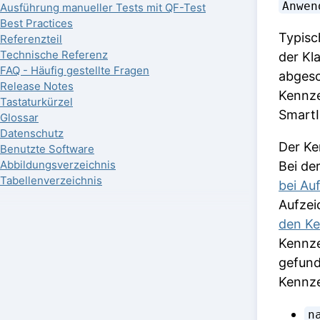
Anwen
Ausführung manueller Tests mit QF-Test
Best Practices
Typisc
Referenzteil
Technische Referenz
der Kl
FAQ - Häufig gestellte Fragen
abgesc
Release Notes
Kennze
Tastaturkürzel
SmartI
Glossar
Datenschutz
Der Ke
Benutzte Software
Abbildungsverzeichnis
Bei de
Tabellenverzeichnis
bei Au
Aufzei
den K
Kennze
gefund
Kennze
n