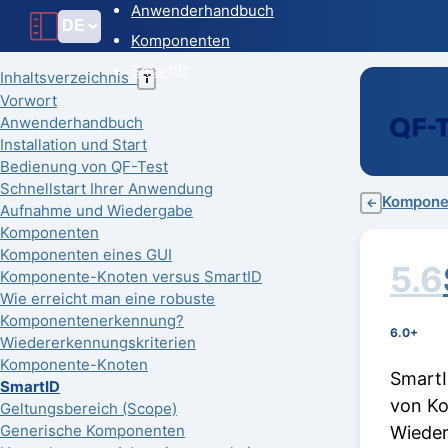
Anwenderhandbuch
Komponenten
SmartID
Inhaltsverzeichnis
T
Vorwort
Anwenderhandbuch
Installation und Start
Bedienung von QF-Test
Schnellstart Ihrer Anwendung
Kompone
←
Aufnahme und Wiedergabe
Komponenten
Komponenten eines GUI
5.6
Komponente-Knoten versus SmartID
Wie erreicht man eine robuste
Komponentenerkennung?
6.0+
Wiedererkennungskriterien
Komponente-Knoten
SmartI
SmartID
von Ko
Geltungsbereich (Scope)
Generische Komponenten
Wieder