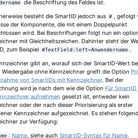
die Beschriftung des Feldes ist.
dername
herweise besteht die SmartID jedoch aus
, gefolgt
#
asse der Komponente, die mit einem Doppelpunkt
hlossen wird. Bei Beschriftungen folgt nun ein optio
ichner mit Gleichheitszeichen. Dahinter steht der We
D, zum Beispiel
.
#TextField:left=Anwendername
nnzeichner gibt an, worauf sich der SmartID-Wert be
r Wiedergabe ohne Kennzeichner greift die Option
Pri
fnahme von SmartIDs mit Kennzeichner
. Bei der
chnung wird je nach dem wie die Option
Für SmartID
ennzeichner aufnehmen
gesetzt ist, entweder kein
ichner oder der nach dieser Priorisierung als erster
ener Kennzeichner aufgezeichnet. Es stehen folgen
ichner zur Verfügung:
:
Name
, siehe auch
SmartID-Syntax für Name
.
ame