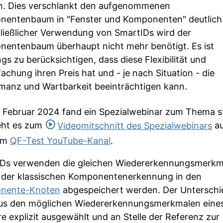
. Dies verschlankt den aufgenommenen
entenbaum in "Fenster und Komponenten" deutlich.
ließlicher Verwendung von SmartIDs wird der
entenbaum überhaupt nicht mehr benötigt. Es ist
ngs zu berücksichtigen, dass diese Flexibilität und
fachung ihren Preis hat und - je nach Situation - die
manz und Wartbarkeit beeinträchtigen kann.
 Februar 2024 fand ein Spezialwebinar zum Thema st
eht es zum
Videomitschnitt des Spezialwebinars
au
em
QF-Test YouTube-Kanal
.
Ds verwenden die gleichen Wiedererkennungsmerkm
i der klassischen Komponentenerkennung in den
nente-Knoten
abgespeichert werden. Der Unterschie
us den möglichen Wiedererkennungsmerkmalen eine
e explizit ausgewählt und an Stelle der Referenz zur