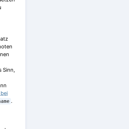
u
satz
noten
enen
 Sinn,
ann
 bei
.
name