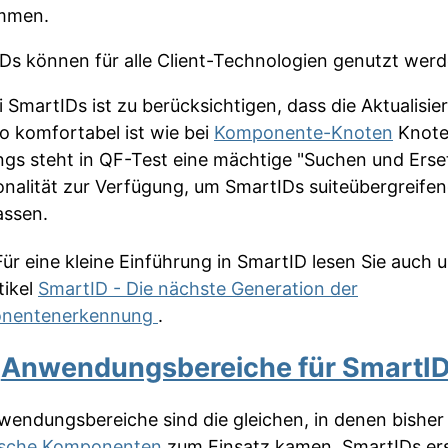
mmen.
Ds können für alle Client-Technologien genutzt werd
i SmartIDs ist zu berücksichtigen, dass die Aktualisie
so komfortabel ist wie bei
Komponente-Knoten
Knote
ings steht in QF-Test eine mächtige "Suchen und Erse
onalität zur Verfügung, um SmartIDs suiteübergreife
ssen.
ür eine kleine Einführung in SmartID lesen Sie auch 
tikel
SmartID - Die nächste Generation der
nentenerkennung
.
1
Anwendungsbereiche für SmartI
wendungsbereiche sind die gleichen, in denen bisher
ische Komponenten
zum Einsatz kamen. SmartIDs er