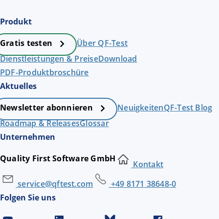
Produkt
Über QF-Test
Gratis testen
Dienstleistungen & Preise
Download
PDF-Produktbroschüre
Aktuelles
Neuigkeiten
QF-Test Blog
Newsletter abonnieren
Roadmap & Releases
Glossar
Unternehmen
Quality First Software GmbH
Kontakt
service@qftest.com
+49 8171 38648-0
Folgen Sie uns