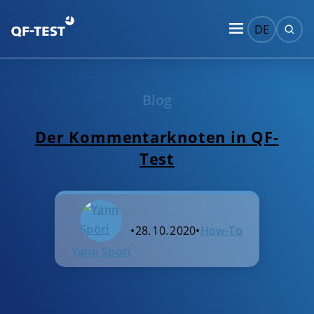
DE
Blog
Der Kommentarknoten in QF-
Test
•
28. 10. 2020
•
How-To
Yann Spöri