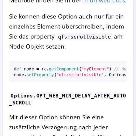
Methode finden Sie in den
mdn web docs
.
Sie können diese Option auch nur für ein
einzelnes Element überschreiben, indem
Sie das property
am
qfs:scrollvisible
Node-Objekt setzen:
def
node
=
rc
.
getComponent
(
"myElement"
)
// durch
node
.
setProperty
(
"qfs:scrollvisible"
,
Options
.
VA
Options.OPT_WEB_MIN_DELAY_AFTER_AUTO
_SCROLL
Mit dieser Option können Sie eine
zusätzliche Verzögerung nach jeder