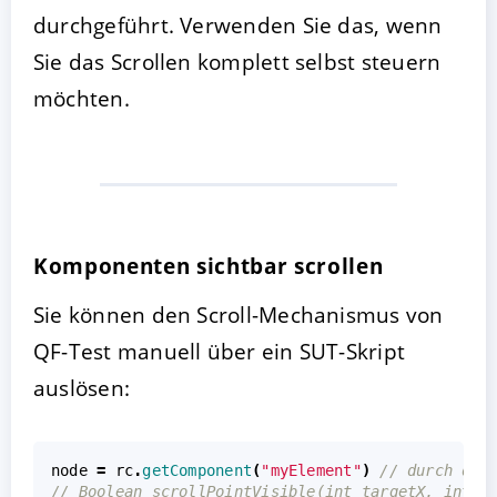
durchgeführt. Verwenden Sie das, wenn
Sie das Scrollen komplett selbst steuern
möchten.
Komponenten sichtbar scrollen
Sie können den Scroll-Mechanismus von
QF-Test manuell über ein SUT-Skript
auslösen:
node
=
rc
.
getComponent
(
"myElement"
)
// durch die
// Boolean scrollPointVisible(int targetX, int t