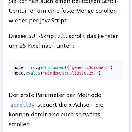
Sie können auch einen beliebigen Scroll-
Container um eine feste Menge scrollen –
wieder per JavaScript.
Dieses SUT-Skript z.B. scrollt das Fenster
um 25 Pixel nach unten:
node
=
rc
.
getComponent
(
"genericDocument"
)
node
.
evalJS
(
"window.scrollBy(0,25)"
)
Der erste Parameter der Methode
steuert die x-Achse – Sie
scrollBy
können damit also auch seitwärts
scrollen.