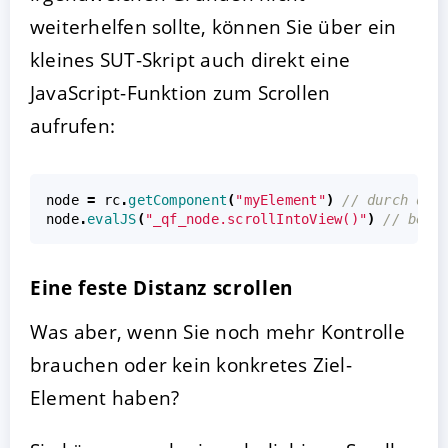
weiterhelfen sollte, können Sie über ein
kleines SUT-Skript auch direkt eine
JavaScript-Funktion zum Scrollen
aufrufen:
node
=
rc
.
getComponent
(
"myElement"
)
// durch die
node
.
evalJS
(
"_qf_node.scrollIntoView()"
)
// beli
Eine feste Distanz scrollen
Was aber, wenn Sie noch mehr Kontrolle
brauchen oder kein konkretes Ziel-
Element haben?