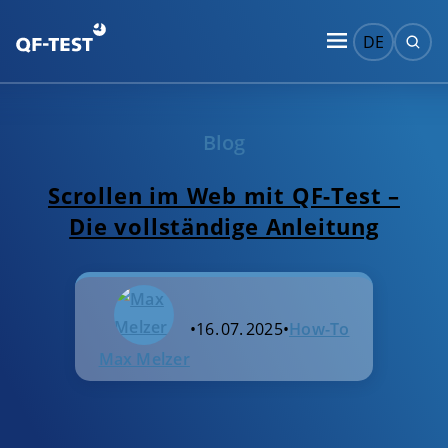
DE
Blog
Scrollen im Web mit QF-Test –
Die vollständige Anleitung
•
16. 07. 2025
•
How-To
Max Melzer