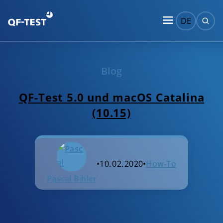
DE
Blog
QF-Test 5.0 und macOS Catalina
(10.15)
•
10. 02. 2020
•
How-To
Pascal Bihler