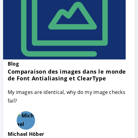
Blog
Comparaison des images dans le monde
ACCEPTER
PARAMETRER
REFUSER
de Font Antialiasing et ClearType
My images are identical, why do my image checks
Mentions légales
|
Protection des données
fail?
Michael Höber