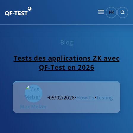
FR
Blog
Tests des applications ZK avec
QF-Test en 2026
•
05/02/2026
•
How-To
•
Testing
Max Melzer