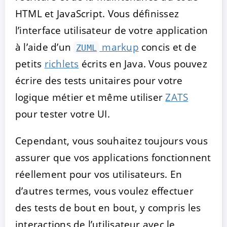
HTML et JavaScript. Vous définissez
l’interface utilisateur de votre application
à l’aide d’un
markup
concis et de
ZUML
ACCEPTER
PARAMETRER
REFUSER
petits
richlets
écrits en Java. Vous pouvez
écrire des tests unitaires pour votre
Mentions légales
|
Protection des données
logique métier et même utiliser
ZATS
pour tester votre UI.
Cependant, vous souhaitez toujours vous
assurer que vos applications fonctionnent
réellement pour vos utilisateurs. En
d’autres termes, vous voulez effectuer
des tests de bout en bout, y compris les
interactions de l’utilisateur avec le