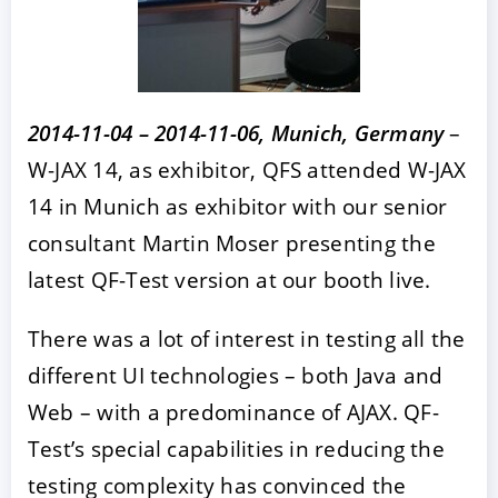
2014-11-04 – 2014-11-06, Munich, Germany
–
W-JAX 14, as exhibitor, QFS attended W-JAX
14 in Munich as exhibitor with our senior
consultant Martin Moser presenting the
ACCEPTER
PARAMETRER
REFUSER
latest QF-Test version at our booth live.
There was a lot of interest in testing all the
Mentions légales
|
Protection des données
different UI technologies – both Java and
Web – with a predominance of AJAX. QF-
Test’s special capabilities in reducing the
testing complexity has convinced the