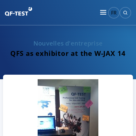
FR
Nouvelles d'entreprise
QFS as exhibitor at the W-JAX 14