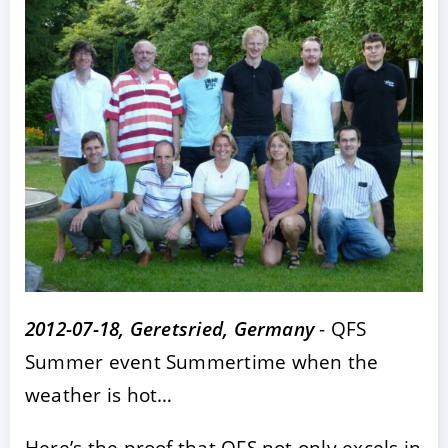
ACCEPTER
PARAMETRER
REFUSER
Mentions légales
|
Protection des données
2012-07-18, Geretsried, Germany
- QFS
Summer event Summertime when the
weather is hot…
Here’s the proof that QFS not only excels in