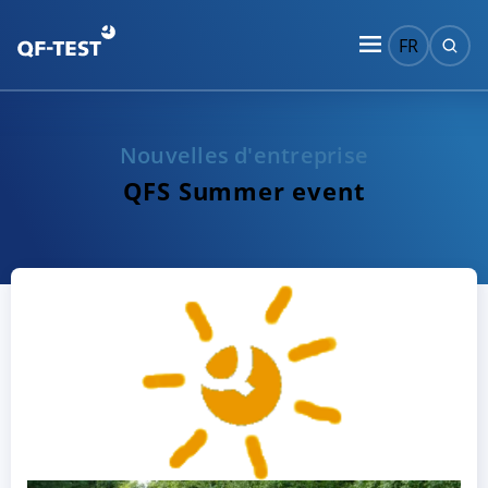
FR
Nouvelles d'entreprise
QFS Summer event