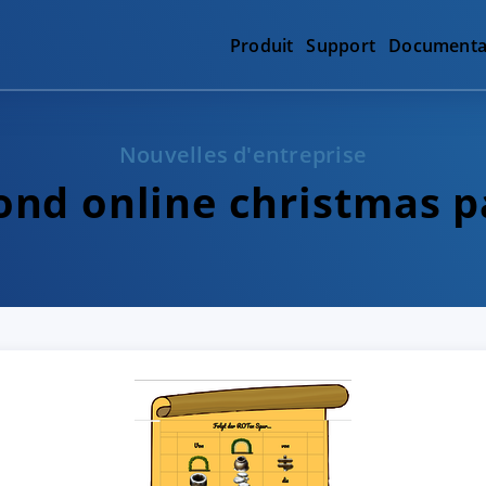
Produit
Support
Documenta
Nouvelles d'entreprise
ond online christmas p