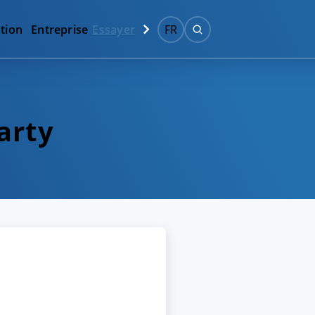
tion
Entreprise
Essayer
FR
arty