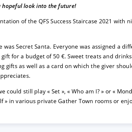
 hopeful look into the future!
ntation of the QFS Success Staircase 2021 with n
e was Secret Santa. Everyone was assigned a dif
gift for a budget of 50 €. Sweet treats and drink
g gifts as well as a card on which the giver shou
appreciates.
 we could still play « Set », « Who am I? » or « Mon
 » in various private Gather Town rooms or enjo