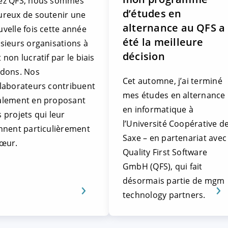
ez QFS, nous sommes
d’études en
ureux de soutenir une
alternance au QFS a
velle fois cette année
été la meilleure
sieurs organisations à
décision
 non lucratif par le biais
 dons. Nos
Cet automne, j’ai terminé
llaborateurs contribuent
mes études en alternance
alement en proposant
en informatique à
 projets qui leur
l’Université Coopérative d
ennent particulièrement
Saxe – en partenariat avec
cœur.
Quality First Software
GmbH (QFS), qui fait
désormais partie de mgm
technology partners.