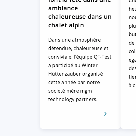
Ch
ambiance
he
chaleureuse dans un
nou
chalet alpin
plu
but
Dans une atmosphère
de
détendue, chaleureuse et
co
conviviale, l’équipe QF-Test
ég
a participé au Winter
des
Hüttenzauber organisé
ti
cette année par notre
à 
société mère mgm
technology partners.