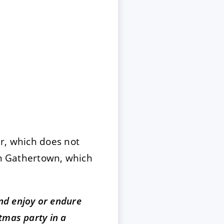
r, which does not
in Gathertown, which
nd enjoy or endure
tmas party in a