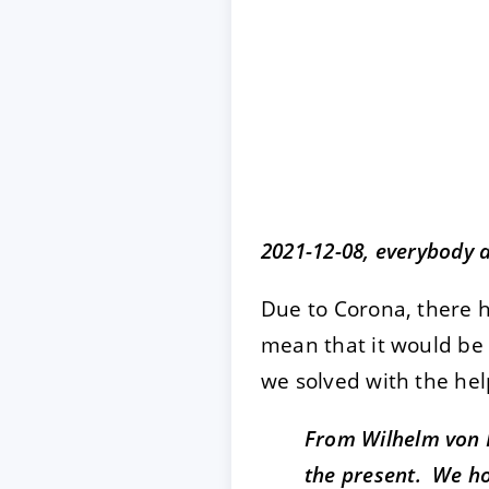
ACCEPTER
PARAME
Mentions légales
|
Protecti
2021-12-08, everybody 
Due to Corona, there h
mean that it would be 
we solved with the hel
From Wilhelm von 
the present. We ho