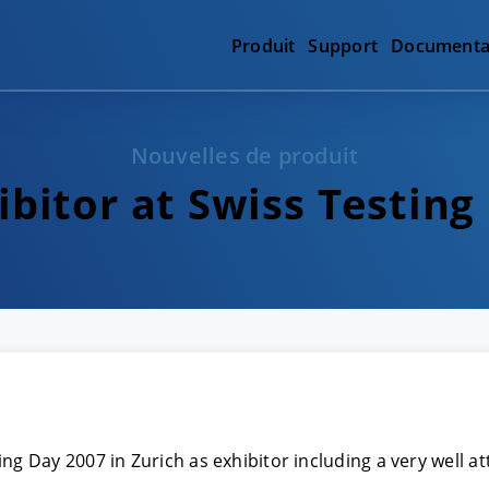
Produit
Support
Documenta
Nouvelles de produit
ibitor at Swiss Testing
ng Day 2007 in Zurich as exhibitor including a very well a