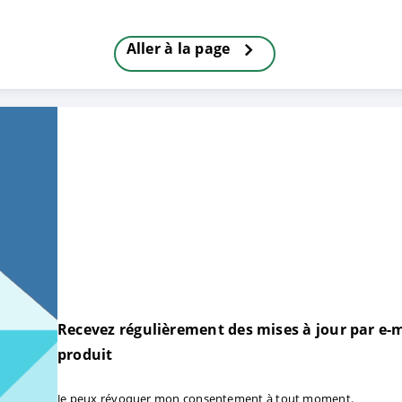
Aller à la page
TRER
REFUSER
on des données
Recevez régulièrement des mises à jour par e-m
produit
Je peux révoquer mon consentement à tout moment.