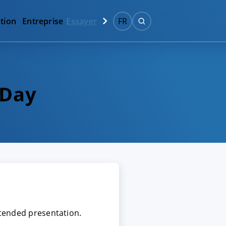
tion
Entreprise
Essayer
FR
 Day
ttended presentation.