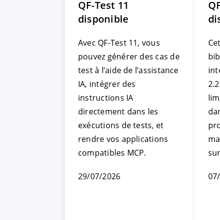
QF-Test 11
QF
disponible
di
Avec QF-Test 11, vous
Cet
pouvez générer des cas de
bi
test à l’aide de l’assistance
int
IA, intégrer des
2.2
instructions IA
li
directement dans les
da
exécutions de tests, et
pr
rendre vos applications
ma
compatibles MCP.
su
29/07/2026
07