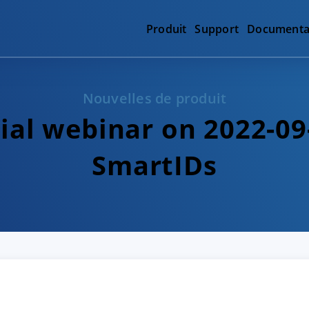
Produit
Support
Documenta
Nouvelles de produit
cial webinar on 2022-09
SmartIDs