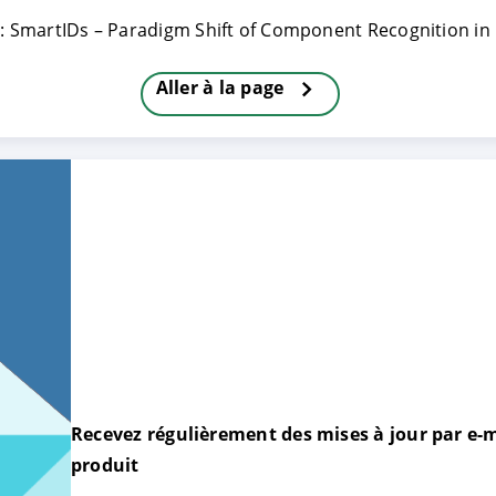
 : SmartIDs – Paradigm Shift of Component Recognition in
TRER
REFUSER
Aller à la page
on des données
Recevez régulièrement des mises à jour par e-m
produit