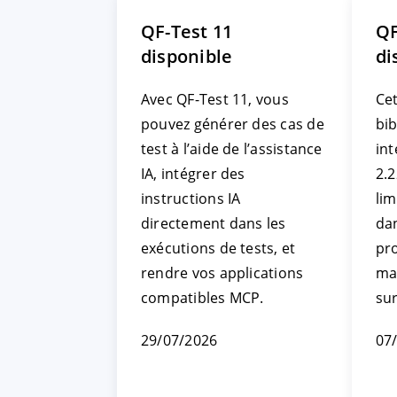
QF-Test 11
QF
disponible
di
Avec QF-Test 11, vous
Cet
pouvez générer des cas de
bi
test à l’aide de l’assistance
int
IA, intégrer des
2.2
instructions IA
li
directement dans les
da
exécutions de tests, et
pr
rendre vos applications
ma
compatibles MCP.
su
29/07/2026
07