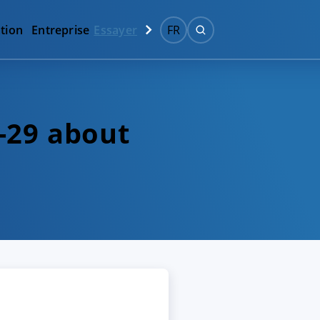
tion
Entreprise
Essayer
FR
-29 about