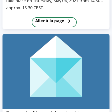
take place on Thursday, May 06, 2021 from 14.30 –
approx. 15.30 CEST.
Aller à la page
ACCEPTER
PARAMETRER
REFUSER
Mentions légales
|
Protection des données