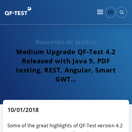
FR
Nouvelles de produit
Medium Upgrade QF-Test 4.2
Released with Java 9, PDF
testing, REST, Angular, Smart
GWT…
10/01/2018
Some of the great highlights of QF-Test version 4.2