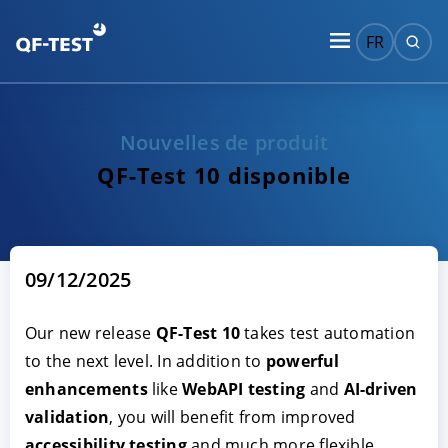
FR
Nouvelles de produit
QF-Test 10 disponible
09/12/2025
Our new release
QF-Test 10
takes test automation
to the next level. In addition to
powerful
enhancements
like
WebAPI testing
and
AI-driven
validation
, you will benefit from improved
accessibility testing
and much more flexible