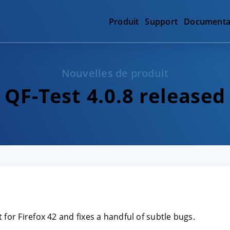
Produit
Support
Documenta
Nouvelles de produit
QF-Test 4.0.8 released
 for Firefox 42 and fixes a handful of subtle bugs.