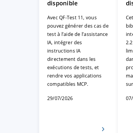
disponible
di
Avec QF-Test 11, vous
Cet
pouvez générer des cas de
bi
test à l’aide de l’assistance
int
IA, intégrer des
2.2
instructions IA
li
directement dans les
da
exécutions de tests, et
pr
rendre vos applications
ma
compatibles MCP.
su
29/07/2026
07