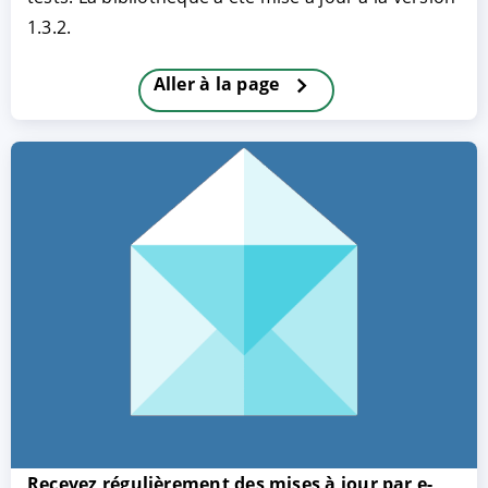
1.3.2.
Aller à la page
ACCEPTER
PARAMETRER
REFUSER
Mentions légales
|
Protection des données
Recevez régulièrement des mises à jour par e-