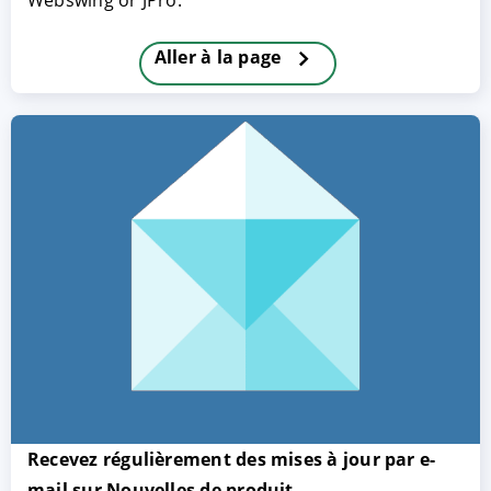
Webswing or JPro.
Aller à la page
ACCEPTER
PARAMETRER
REFUSER
Mentions légales
|
Protection des données
Recevez régulièrement des mises à jour par e-
mail sur Nouvelles de produit