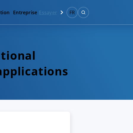
tion
Entreprise
Essayer
FR
tional
applications