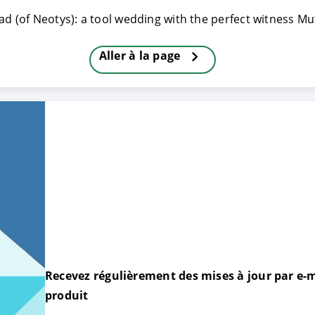
ad (of Neotys): a tool wedding with the perfect witness Mu
TRER
REFUSER
Aller à la page
on des données
Recevez régulièrement des mises à jour par e-m
produit