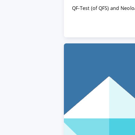
QF-Test (of QFS) and Neolo
ACCEPTER
PARAME
Mentions légales
|
Protecti