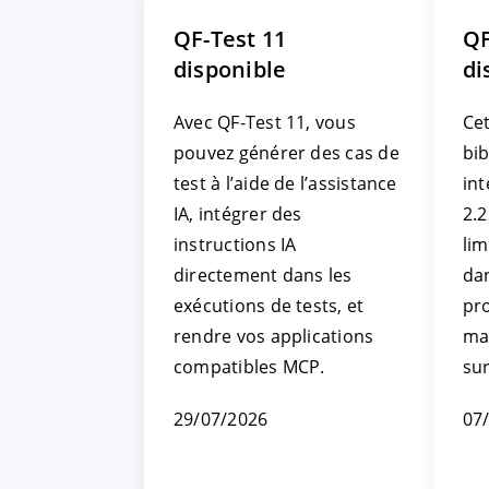
QF-Test 11
QF
disponible
di
Avec QF-Test 11, vous
Cet
pouvez générer des cas de
bi
test à l’aide de l’assistance
int
IA, intégrer des
2.2
instructions IA
li
directement dans les
da
exécutions de tests, et
pr
rendre vos applications
ma
compatibles MCP.
su
29/07/2026
07