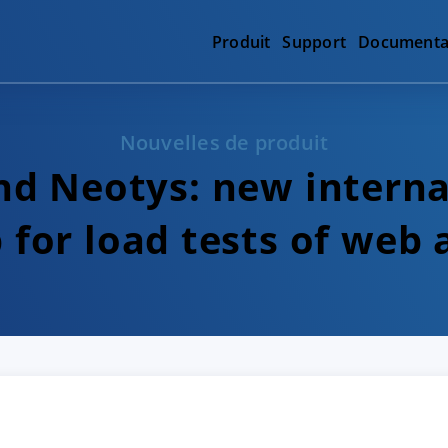
Produit
Support
Documenta
Nouvelles de produit
nd Neotys: new interna
 for load tests of web 