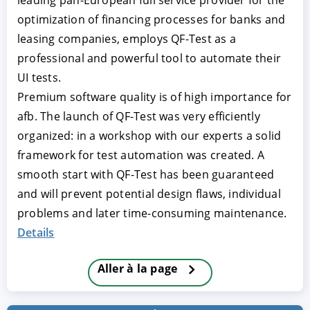
leading pan-European full service provider for the
optimization of financing processes for banks and
leasing companies, employs QF-Test as a
professional and powerful tool to automate their
UI tests.
Premium software quality is of high importance for
afb. The launch of QF-Test was very efficiently
organized: in a workshop with our experts a solid
framework for test automation was created. A
ACCEPTER
PARAMETRER
REFUSER
smooth start with QF-Test has been guaranteed
and will prevent potential design flaws, individual
Mentions légales
|
Protection des données
problems and later time-consuming maintenance.
Details
Aller à la page