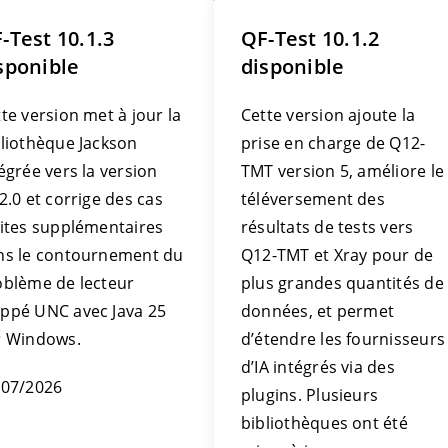
-Test 10.1.3
QF-Test 10.1.2
sponible
disponible
te version met à jour la
Cette version ajoute la
bliothèque Jackson
prise en charge de Q12-
égrée vers la version
TMT version 5, améliore le
2.0 et corrige des cas
téléversement des
mites supplémentaires
résultats de tests vers
ns le contournement du
Q12-TMT et Xray pour de
oblème de lecteur
plus grandes quantités de
ppé UNC avec Java 25
données, et permet
r Windows.
d’étendre les fournisseurs
d’IA intégrés via des
/07/2026
plugins. Plusieurs
bibliothèques ont été