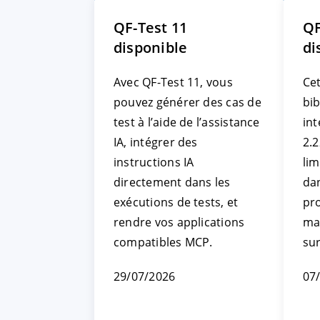
QF-Test 11
QF
disponible
di
Avec QF-Test 11, vous
Cet
pouvez générer des cas de
bi
test à l’aide de l’assistance
int
IA, intégrer des
2.2
instructions IA
li
directement dans les
da
exécutions de tests, et
pr
rendre vos applications
ma
compatibles MCP.
su
29/07/2026
07