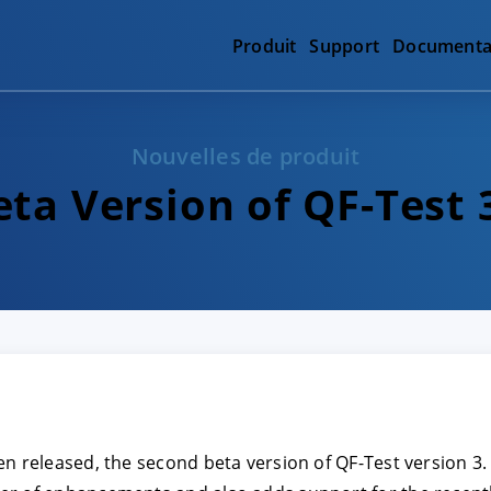
Produit
Support
Documenta
Nouvelles de produit
ta Version of QF-Test 
en released, the second beta version of QF-Test version 3.