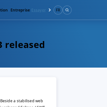
tion
Entreprise
Essayer
FR
3 released
 Beside a stabilised web