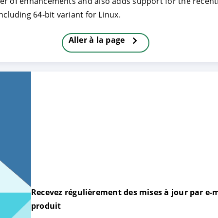
er of enhancements and also adds support for the recentl
cluding 64-bit variant for Linux.
TRER
REFUSER
Aller à la page
on des données
Recevez régulièrement des mises à jour par e-m
produit