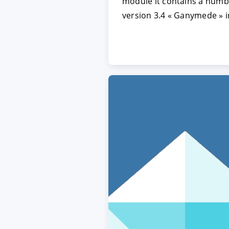
module it contains a numb
version 3.4 « Ganymede » in
ACCEPTER
PARAME
Mentions légales
|
Protecti