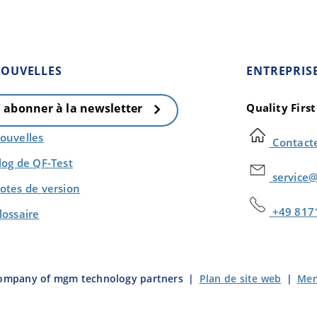
OUVELLES
ENTREPRIS
Quality Firs
' abonner à la newsletter
ouvelles
Contact
log de QF-Test
service@
otes de version
+49 817
lossaire
company of mgm technology partners
|
Plan de site web
|
Men