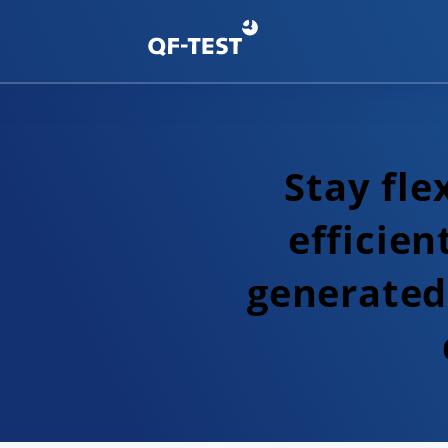
Stay fle
efficien
generated 