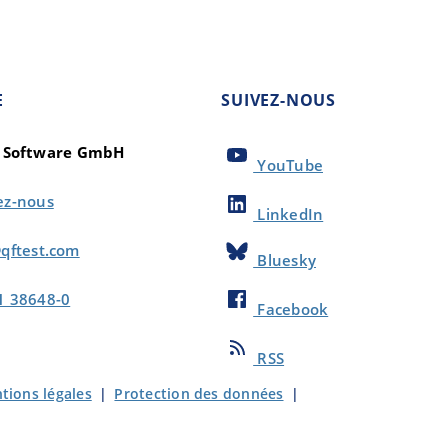
E
SUIVEZ-NOUS
t Software GmbH
YouTube
ez-nous
LinkedIn
qftest.com
Bluesky
1 38648-0
Facebook
RSS
tions légales
|
Protection des données
|