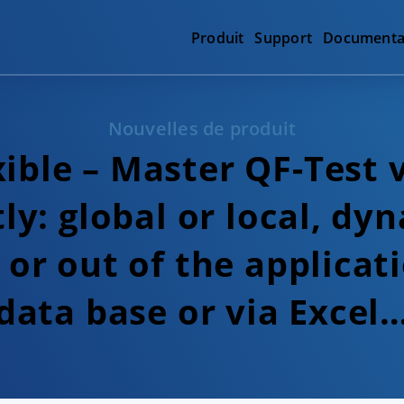
Produit
Support
Documenta
Nouvelles de produit
xible – Master QF-Test 
tly: global or local, dy
or out of the applicat
data base or via Excel