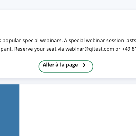
TRER
REFUSER
on des données
 popular special webinars. A special webinar session last
cipant. Reserve your seat via webinar@qftest.com or +49 8
Aller à la page