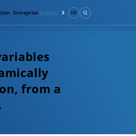
tion
Entreprise
Essayer
FR
variables
namically
ion, from a
…