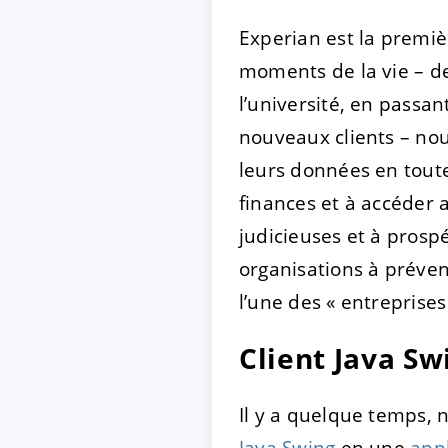
Experian est la premiè
ACCEPTER
PARAME
moments de la vie – de
l’université, en passan
Mentions légales
|
Protecti
nouveaux clients – no
leurs données en toute
finances et à accéder a
judicieuses et à prosp
organisations à préven
l’une des « entreprise
Client Java Sw
Il y a quelque temps,
Java Swing
en une
app