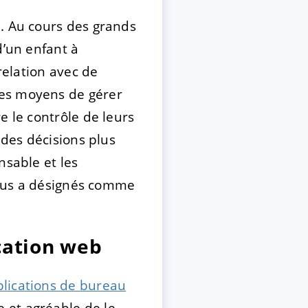
n. Au cours des grands
d’un enfant à
relation avec de
les moyens de gérer
e le contrôle de leurs
 des décisions plus
nsable et les
 nous a désignés comme
cation web
lications de bureau
 et agréable de le