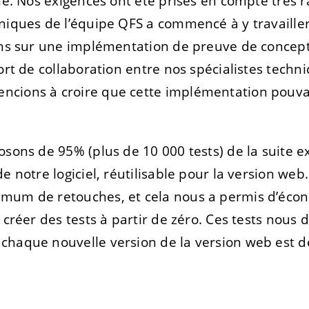
ine. Nos exigences ont été prises en compte très 
niques de l’équipe QFS a commencé à y travailler
ions sur une implémentation de preuve de concep
ort de collaboration entre nos spécialistes techni
cions à croire que cette implémentation pouvai
osons de 95% (plus de 10 000 tests) de la suite ex
de notre logiciel, réutilisable pour la version w
imum de retouches, et cela nous a permis d’éc
 créer des tests à partir de zéro. Ces tests nous
haque nouvelle version de la version web est de