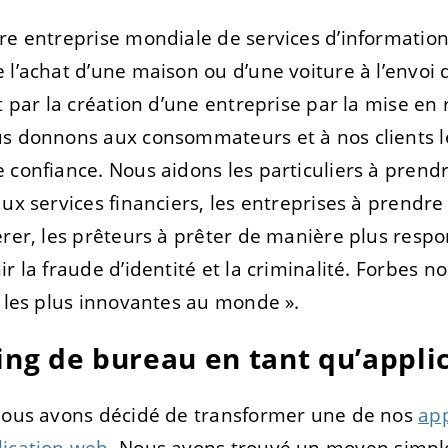
re entreprise mondiale de services d’informatio
TRER
REFUSER
 l’achat d’une maison ou d’une voiture à l’envoi 
t par la création d’une entreprise par la mise en 
on des données
us donnons aux consommateurs et à nos clients 
 confiance. Nous aidons les particuliers à prendr
ux services financiers, les entreprises à prendre
érer, les prêteurs à prêter de manière plus respo
ir la fraude d’identité et la criminalité. Forbes
s les plus innovantes au monde ».
ing de bureau en tant qu’appli
 nous avons décidé de transformer une de nos
app
lication web
. Nous avons trouvé un moyen simple