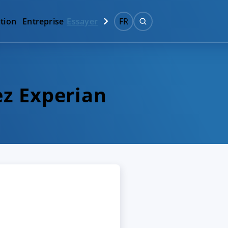
tion
Entreprise
Essayer
FR
ez Experian