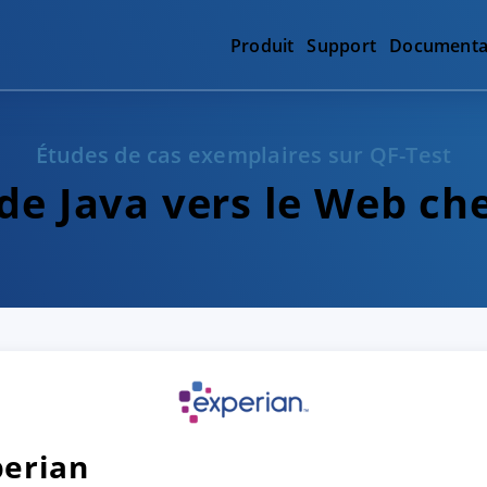
Produit
Support
Documenta
Études de cas exemplaires sur QF-Test
de Java vers le Web ch
perian