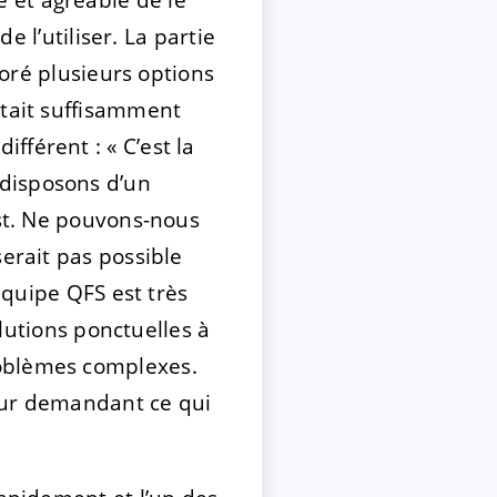
e l’utiliser. La partie
loré plusieurs options
était suffisamment
férent : « C’est la
 disposons d’un
est. Ne pouvons-nous
serait pas possible
’équipe QFS est très
olutions ponctuelles à
roblèmes complexes.
leur demandant ce qui