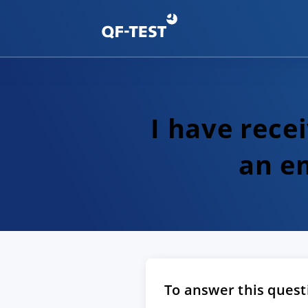
I have rece
an em
To answer this quest