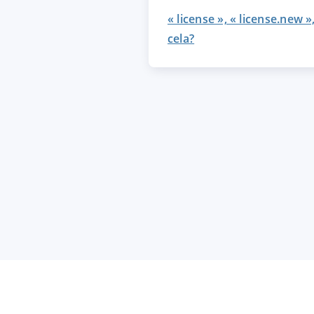
« license », « license.new »,
cela?
ACCEPTER
PARAME
Mentions légales
|
Protecti