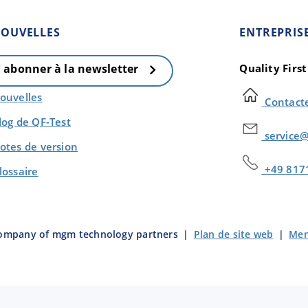
OUVELLES
ENTREPRIS
Quality Firs
' abonner à la newsletter
ouvelles
Contact
log de QF-Test
service@
otes de version
+49 817
lossaire
company of mgm technology partners
|
Plan de site web
|
Men