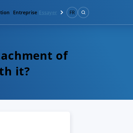
tion
Entreprise
Essayer
FR
ttachment of
th it?