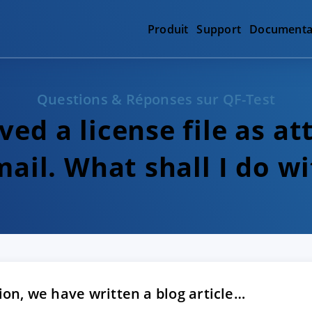
Produit
Support
Documenta
Questions & Réponses sur QF-Test
ived a license file as a
ail. What shall I do wi
ion, we have written a blog article…