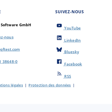
E
SUIVEZ-NOUS
t Software GmbH
YouTube
ez-nous
LinkedIn
qftest.com
Bluesky
1 38648-0
Facebook
RSS
tions légales
|
Protection des données
|