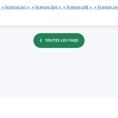
 « license.txt », « license.dat », « license.old », « license.
TRER
REFUSER
on des données
TOUTES LES FAQS